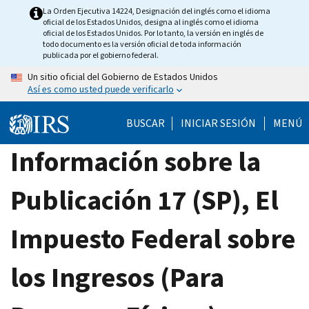
Skip
La Orden Ejecutiva 14224, Designación del inglés como el idioma
oficial de los Estados Unidos, designa al inglés como el idioma
to
oficial de los Estados Unidos. Por lo tanto, la versión en inglés de
main
todo documento es la versión oficial de toda información
publicada por el gobierno federal.
content
Un sitio oficial del Gobierno de Estados Unidos
Así es como usted puede verificarlo
BUSCAR
INICIAR SESIÓN
MENÚ
Información sobre la
Publicación 17 (SP), El
Impuesto Federal sobre
los Ingresos (Para