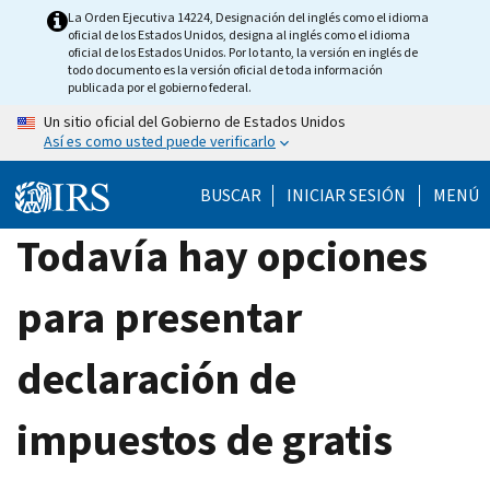
Skip
La Orden Ejecutiva 14224, Designación del inglés como el idioma
oficial de los Estados Unidos, designa al inglés como el idioma
to
oficial de los Estados Unidos. Por lo tanto, la versión en inglés de
main
todo documento es la versión oficial de toda información
publicada por el gobierno federal.
content
Un sitio oficial del Gobierno de Estados Unidos
Así es como usted puede verificarlo
BUSCAR
INICIAR SESIÓN
MENÚ
Todavía hay opciones
para presentar
declaración de
impuestos de gratis