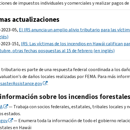
ciones de impuestos individuales y comerciales y realizar pagos de
mas actualizaciones
-2023-05,
El IRS anuncia un amplio alivio tributario para las vícti
glés)
-2023-151,
IRS: Las víctimas de los incendios en Hawái califican para
tubre, otras fechas pospuestas al 15 de febrero (en inglés)
o tributario es parte de una respuesta federal coordinada a los dañ
evaluation's de daños locales realizadas por FEMA. Para más infor
isasterAssistance.gov
.
 información sobre los incendios forestale
A
— Trabaja con socios federales, estatales, tribales locales y
os estados.
.gov
— Enumera toda la información de todo el gobierno relacion
stales en Hawái