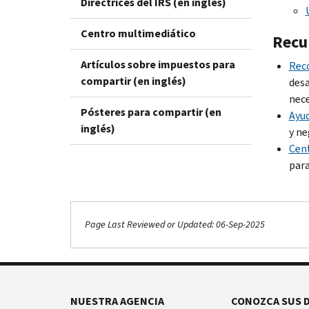
Directrices del IRS (en inglés)
Centro multimediático
Recur
Artículos sobre impuestos para
Reco
compartir (en inglés)
desa
nece
Pósteres para compartir (en
Ayud
inglés)
y ne
Cent
para
Page Last Reviewed or Updated: 06-Sep-2025
NUESTRA AGENCIA
CONOZCA SUS 