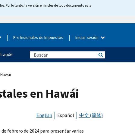
os. Por lo tanto, la versión en inglés de todo documento es la
Profesionales de Impuestos
Iniciar sesión
fraude
 Hawái
stales en Hawái
English
Español
中文 (简体)
 de febrero de 2024 para presentar varias