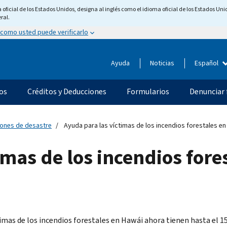
ficial de los Estados Unidos, designa al inglés como el idioma oficial de los Estados Unid
ral.
 como usted puede verificarlo
Ayuda
Noticias
Español
os
Créditos y Deducciones
Formularios
Denunciar 
ciones de desastre
Ayuda para las víctimas de los incendios forestales en
imas de los incendios fore
timas de los incendios forestales en Hawái ahora tienen hasta el 15