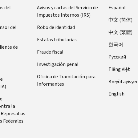
s del
Avisos y cartas del Servicio de
Español
Impuestos Internos (IRS)
中文 (简体)
ensor del
Robo de identidad
中文 (繁體)
Estafas tributarias
한국어
diente de
Fraude fiscal
Pусский
Investigación penal
Tiếng Việt
Oficina de Tramitación para
de
Kreyòl ayisye
Informantes
IA)
English
de
ontra la
 Represalias
s Federales