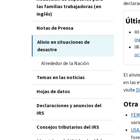
declara
las familias trabajadoras (en
inglés)
Últi
Notas de Prensa
HI
in
Alivio en situaciones de
IR
desastre
oc
Alrededor de la Nación
El alivi
Temas en las noticias
en las 
visite
D
Hojas de datos
Otra
Declaraciones y anuncios del
IRS
FEM
vari
Consejos tributarios del IRS
USA
fore