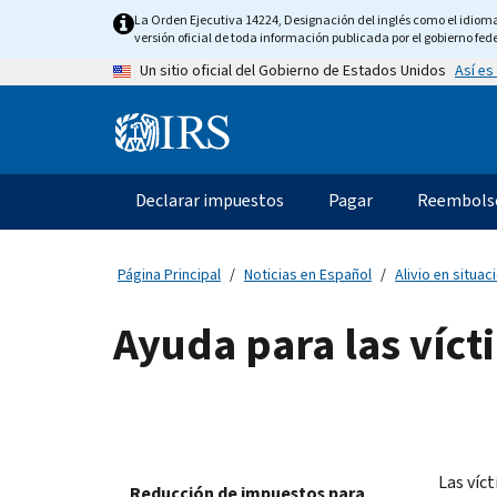
Skip
La Orden Ejecutiva 14224, Designación del inglés como el idioma o
to
versión oficial de toda información publicada por el gobierno fede
main
Así es
Un sitio oficial del Gobierno de Estados Unidos
content
Information
Menu
Declarar impuestos
Pagar
Reembols
Navegación
principal
Página Principal
Noticias en Español
Alivio en situa
Ayuda para las víct
Las víc
Reducción de impuestos para