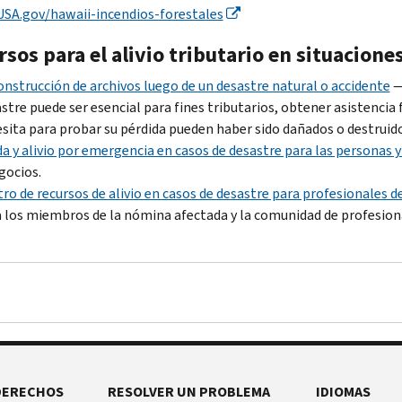
USA.gov/hawaii-incendios-forestales
sos para el alivio tributario en situacione
nstrucción de archivos luego de un desastre natural o accidente
—
stre puede ser esencial para fines tributarios, obtener asistencia
sita para probar su pérdida pueden haber sido dañados o destruido
a y alivio por emergencia en casos de desastre para las personas y
gocios.
ro de recursos de alivio en casos de desastre para profesionales d
 los miembros de la nómina afectada y la comunidad de profesion
DERECHOS
RESOLVER UN PROBLEMA
IDIOMAS