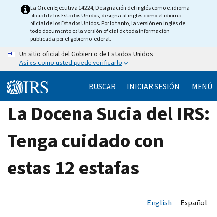
Skip
La Orden Ejecutiva 14224, Designación del inglés como el idioma
oficial de los Estados Unidos, designa al inglés como el idioma
to
oficial de los Estados Unidos. Por lo tanto, la versión en inglés de
main
todo documento es la versión oficial de toda información
publicada por el gobierno federal.
content
Un sitio oficial del Gobierno de Estados Unidos
Así es como usted puede verificarlo
BUSCAR
INICIAR SESIÓN
MENÚ
La Docena Sucia del IRS:
Tenga cuidado con
estas 12 estafas
English
Español