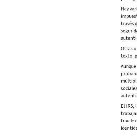
Hay var
impuest
través 
segurid
autenti
Otras o
texto, 
Aunque 
probabi
múltipl
sociale
autenti
El IRS, 
trabaja
fraude 
identida