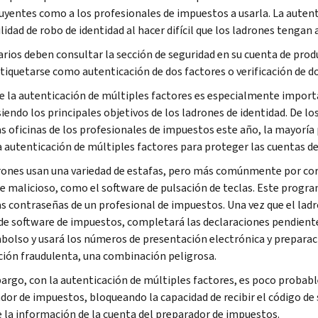
uyentes como a los profesionales de impuestos a usarla. La autent
idad de robo de identidad al hacer difícil que los ladrones tengan 
arios deben consultar la sección de seguridad en su cuenta de prod
tiquetarse como autenticación de dos factores o verificación de d
de la autenticación de múltiples factores es especialmente impor
siendo los principales objetivos de los ladrones de identidad. De 
as oficinas de los profesionales de impuestos este año, la mayoría
a autenticación de múltiples factores para proteger las cuentas d
rones usan una variedad de estafas, pero más comúnmente por corr
e malicioso, como el software de pulsación de teclas. Este prog
as contraseñas de un profesional de impuestos. Una vez que el ladró
de software de impuestos, completará las declaraciones pendiente
bolso y usará los números de presentación electrónica y preparaci
ción fraudulenta, una combinación peligrosa.
argo, con la autenticación de múltiples factores, es poco probable
dor de impuestos, bloqueando la capacidad de recibir el código de 
 la información de la cuenta del preparador de impuestos.