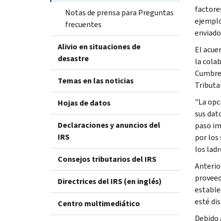
factore
Notas de prensa para Preguntas
ejemplo
frecuentes
enviado
Alivio en situaciones de
El acue
desastre
la colab
Cumbre 
Temas en las noticias
Tributar
"La opc
Hojas de datos
sus dat
Declaraciones y anuncios del
paso im
IRS
por los
los lad
Consejos tributarios del IRS
Anterio
proveed
Directrices del IRS (en inglés)
estable
esté di
Centro multimediático
Debido 