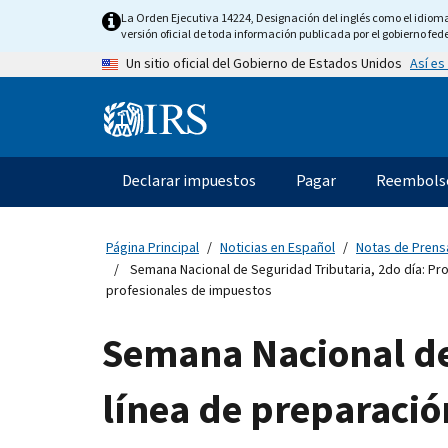
Skip
La Orden Ejecutiva 14224, Designación del inglés como el idioma o
to
versión oficial de toda información publicada por el gobierno fede
main
Así es
Un sitio oficial del Gobierno de Estados Unidos
content
Information
Menu
Declarar impuestos
Pagar
Reembols
Navegación
principal
Página Principal
Noticias en Español
Notas de Prens
Semana Nacional de Seguridad Tributaria, 2do día: Pr
profesionales de impuestos
Semana Nacional de 
línea de preparació