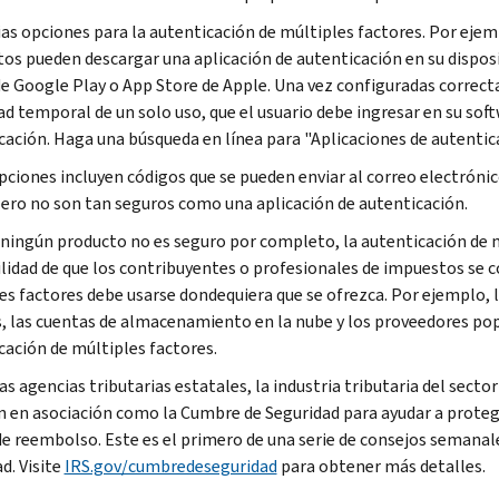
ias opciones para la autenticación de múltiples factores. Por ejem
os pueden descargar una aplicación de autenticación en su disposi
de Google
Play
o App
Store
de Apple. Una vez configuradas correct
ad temporal de un solo uso, que el usuario debe ingresar en su so
cación. Haga una búsqueda en línea para "Aplicaciones de autenti
pciones incluyen códigos que se pueden enviar al correo electrónic
pero no son tan seguros como una aplicación de autenticación.
ningún producto no es seguro por completo, la autenticación de m
lidad de que los contribuyentes o profesionales de impuestos se c
es factores debe usarse dondequiera que se ofrezca. Por ejemplo, l
s, las cuentas de almacenamiento en la nube y los proveedores pop
cación de múltiples factores.
las agencias tributarias estatales, la industria tributaria del sect
n en asociación como la Cumbre de Seguridad para ayudar a proteger
de reembolso. Este es el primero de una serie de consejos semanale
d. Visite
IRS.gov/cumbredeseguridad
para obtener más detalles.