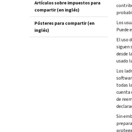
Artículos sobre impuestos para
contrib
compartir (en inglés)
probabil
Los usu
Pósteres para compartir (en
Puede e
inglés)
El uso 
siguen 
desde l
usado l
Los lad
softwar
todas l
cuenta 
de reem
declara
Sin emb
prepara
protege