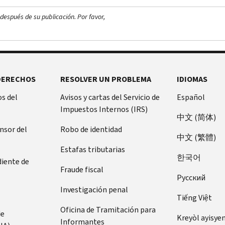
después de su publicación. Por favor,
DERECHOS
RESOLVER UN PROBLEMA
IDIOMAS
s del
Avisos y cartas del Servicio de
Español
Impuestos Internos (IRS)
中文 (简体)
ensor del
Robo de identidad
中文 (繁體)
Estafas tributarias
한국어
diente de
Fraude fiscal
Pусский
Investigación penal
Tiếng Việt
Oficina de Tramitación para
de
Kreyòl ayisye
Informantes