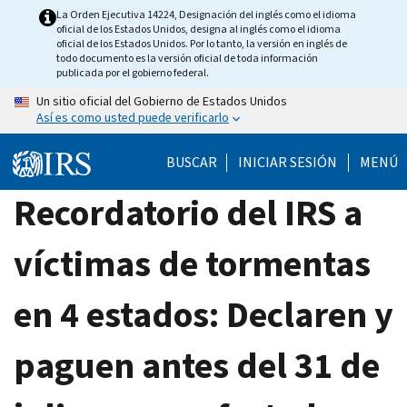
Skip
La Orden Ejecutiva 14224, Designación del inglés como el idioma
oficial de los Estados Unidos, designa al inglés como el idioma
to
oficial de los Estados Unidos. Por lo tanto, la versión en inglés de
main
todo documento es la versión oficial de toda información
publicada por el gobierno federal.
content
Un sitio oficial del Gobierno de Estados Unidos
Así es como usted puede verificarlo
BUSCAR
INICIAR SESIÓN
MENÚ
Recordatorio del IRS a
víctimas de tormentas
en 4 estados: Declaren y
paguen antes del 31 de