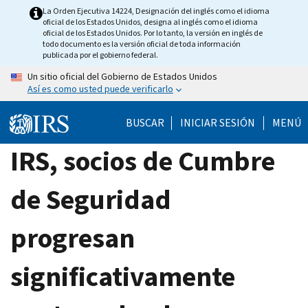
Skip
La Orden Ejecutiva 14224, Designación del inglés como el idioma
oficial de los Estados Unidos, designa al inglés como el idioma
to
oficial de los Estados Unidos. Por lo tanto, la versión en inglés de
main
todo documento es la versión oficial de toda información
publicada por el gobierno federal.
content
Un sitio oficial del Gobierno de Estados Unidos
Así es como usted puede verificarlo
BUSCAR
INICIAR SESIÓN
MENÚ
IRS, socios de Cumbre
de Seguridad
progresan
significativamente