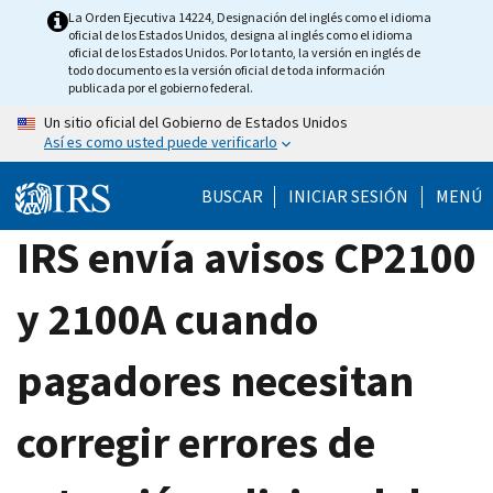
Skip
La Orden Ejecutiva 14224, Designación del inglés como el idioma
oficial de los Estados Unidos, designa al inglés como el idioma
to
oficial de los Estados Unidos. Por lo tanto, la versión en inglés de
main
todo documento es la versión oficial de toda información
publicada por el gobierno federal.
content
Un sitio oficial del Gobierno de Estados Unidos
Así es como usted puede verificarlo
BUSCAR
INICIAR SESIÓN
MENÚ
IRS envía avisos CP2100
y 2100A cuando
pagadores necesitan
corregir errores de