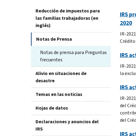
Reducción de impuestos para
IRS pr
las familias trabajadoras (en
2020
inglés)
IR-2021
Notas de Prensa
Crédito
Notas de prensa para Preguntas
IRS a
frecuentes
IR-2021
Alivio en situaciones de
la excl
desastre
IRS ac
Temas en las noticias
IR-2021
del Créd
Hojas de datos
contrib
del Créd
Declaraciones y anuncios del
IRS
IRS ac