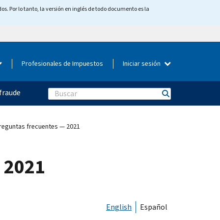
os. Por lo tanto, la versión en inglés de todo documento es la
Profesionales de Impuestos
Iniciar sesión
fraude
Search
reguntas frecuentes — 2021
 2021
English
Español