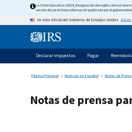
Skip to main content
La Orden Ejecutiva 14224, Designación del inglés como el idioma o
versión oficial de toda información publicada por el gobierno fede
Así es
Un sitio oficial del Gobierno de Estados Unidos
Information Menu
Navegación principal
Declarar impuestos
Pagar
Reembols
Página Principal
Noticias en Español
Notas de Prens
Notas de prensa pa