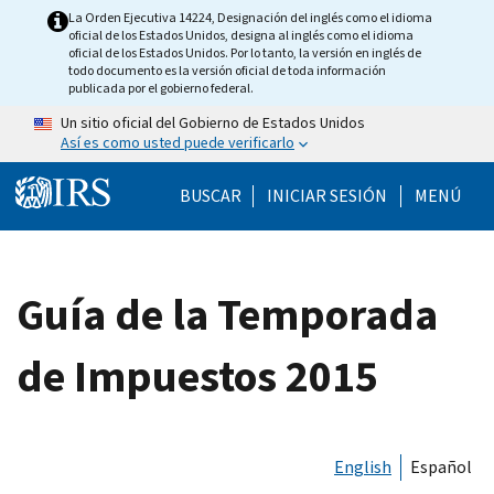
Skip to main content
La Orden Ejecutiva 14224, Designación del inglés como el idioma
oficial de los Estados Unidos, designa al inglés como el idioma
oficial de los Estados Unidos. Por lo tanto, la versión en inglés de
todo documento es la versión oficial de toda información
publicada por el gobierno federal.
Un sitio oficial del Gobierno de Estados Unidos
Así es como usted puede verificarlo
Help Menu Mobile
BUSCAR
INICIAR SESIÓN
MENÚ
Guía de la Temporada
de Impuestos 2015
English
Español