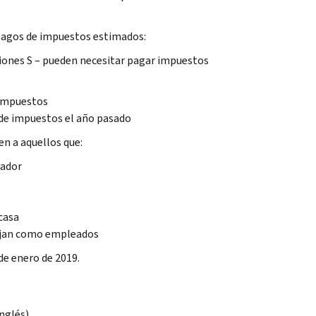
 pagos de impuestos estimados:
aciones S – pueden necesitar pagar impuestos
 impuestos
de impuestos el año pasado
n a aquellos que:
eador
casa
bajan como empleados
de enero de 2019.
nglés)