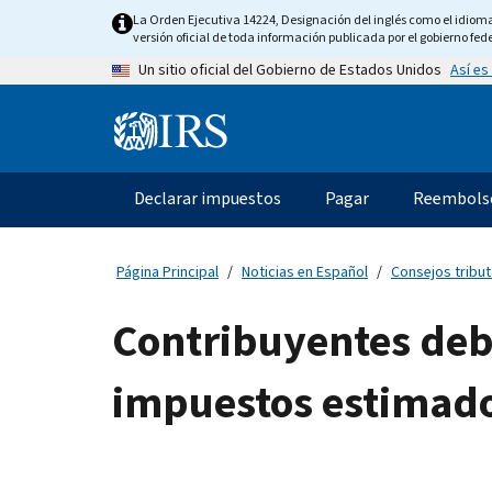
Skip
La Orden Ejecutiva 14224, Designación del inglés como el idioma o
to
versión oficial de toda información publicada por el gobierno fede
main
Así es
Un sitio oficial del Gobierno de Estados Unidos
content
Information
Menu
Declarar impuestos
Pagar
Reembols
Navegación
principal
Página Principal
Noticias en Español
Consejos tribut
Contribuyentes debe
impuestos estimado