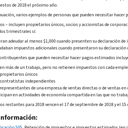
estos de 2018 el próximo año.
nuación, varios ejemplos de personas que pueden necesitar hacer
uos – incluyen propietarios únicos, socios y accionistas de corpor
os trimestrales si:
ran adeudar al menos $1,000 cuando presenten su declaración de
daban impuestos adicionales cuando presentaron su declaración 
ontribuyentes que pueden necesitar hacer pagos estimados incluye
en más de un trabajo, pero no retienen impuestos con cada empl
propietarios únicos
contratistas independientes
representantes de una empresa de ventas directas o de ventas en 
icipan en actividades de economía compartida en las que no tra
os restantes para 2018 vencen el 17 de septiembre de 2018 y el 15 
información:
icación 505
, Retención de impuestos e impuestos estimados (en i