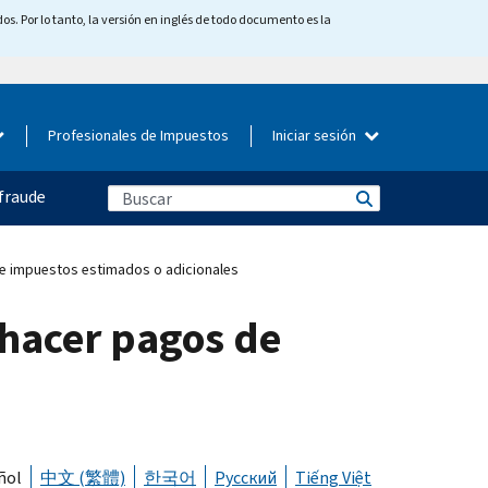
os. Por lo tanto, la versión en inglés de todo documento es la
Profesionales de Impuestos
Iniciar sesión
fraude
de impuestos estimados o adicionales
 hacer pagos de
ñol
中文 (繁體)
한국어
Русский
Tiếng Việt