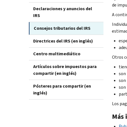
de impu
Declaraciones y anuncios del
A conti
IRS
Individ
Consejos tributarios del IRS
estimad
espe
Directrices del IRS (en inglés)
adeu
Centro multimediático
Otros c
Artículos sobre impuestos para
tien
compartir (en inglés)
son 
son 
Pósteres para compartir (en
son 
inglés)
part
Los pag
Más 
Publ