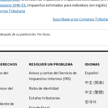
mulario 1040-ES
, Impuestos estimados para individuos (en inglés)
orma Tributaria
Suscríbase a los Consejos Tributar
después de su publicación. Por favor,
DERECHOS
RESOLVER UN PROBLEMA
IDIOMAS
s del
Avisos y cartas del Servicio de
Español
Impuestos Internos (IRS)
中文 (简体)
ensor del
Robo de identidad
中文 (繁體)
Estafas tributarias
한국어
diente de
Fraude fiscal