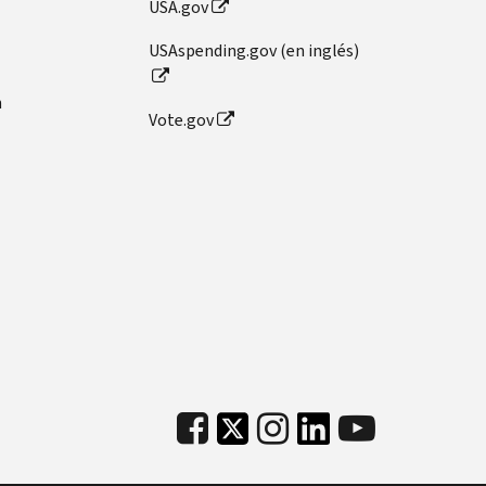
USA.gov
USAspending.gov (en inglés)
n
Vote.gov