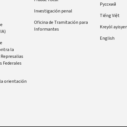
Pусский
Investigación penal
Tiếng Việt
Oficina de Tramitación para
de
Kreyòl ayisye
Informantes
IA)
English
de
ontra la
 Represalias
s Federales
la orientación