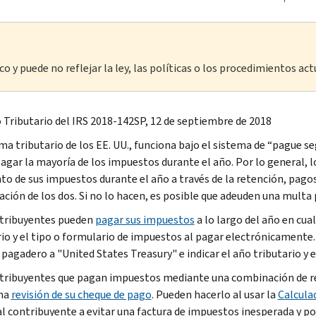
o y puede no reflejar la ley, las políticas o los procedimientos act
 Tributario del IRS 2018-142SP, 12 de septiembre de 2018
ema tributario de los EE. UU., funciona bajo el sistema de “pague s
agar la mayoría de los impuestos durante el año. Por lo general, 
nto de sus impuestos durante el año a través de la retención, pag
ción de los dos. Si no lo hacen, es posible que adeuden una multa
tribuyentes pueden
pagar sus impuestos
a lo largo del año en cu
rio y el tipo o formulario de impuestos al pagar electrónicament
 pagadero a "United States Treasury" e indicar el año tributario y 
tribuyentes que pagan impuestos mediante una combinación de r
una
revisión de su cheque de pago
. Pueden hacerlo al usar la
Calcula
al contribuyente a evitar una factura de impuestos inesperada y p