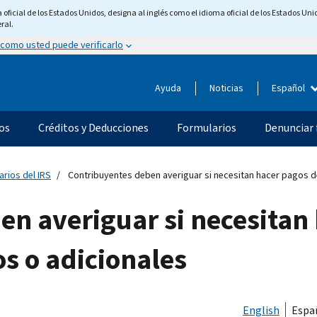
ficial de los Estados Unidos, designa al inglés como el idioma oficial de los Estados Unid
ral.
 como usted puede verificarlo
Ayuda
Noticias
Español
os
Créditos y Deducciones
Formularios
Denunciar 
arios del IRS
Contribuyentes deben averiguar si necesitan hacer pagos 
n averiguar si necesitan
s o adicionales
English
Espa