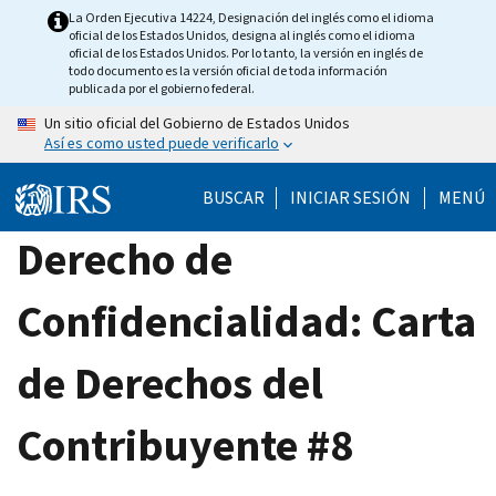
Skip
La Orden Ejecutiva 14224, Designación del inglés como el idioma
oficial de los Estados Unidos, designa al inglés como el idioma
to
oficial de los Estados Unidos. Por lo tanto, la versión en inglés de
main
todo documento es la versión oficial de toda información
publicada por el gobierno federal.
content
Un sitio oficial del Gobierno de Estados Unidos
Así es como usted puede verificarlo
BUSCAR
INICIAR SESIÓN
MENÚ
Derecho de
Confidencialidad: Carta
de Derechos del
Contribuyente #8