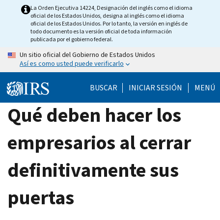
Skip
La Orden Ejecutiva 14224, Designación del inglés como el idioma
oficial de los Estados Unidos, designa al inglés como el idioma
to
oficial de los Estados Unidos. Por lo tanto, la versión en inglés de
main
todo documento es la versión oficial de toda información
publicada por el gobierno federal.
content
Un sitio oficial del Gobierno de Estados Unidos
Así es como usted puede verificarlo
BUSCAR
INICIAR SESIÓN
MENÚ
Qué deben hacer los
empresarios al cerrar
definitivamente sus
puertas