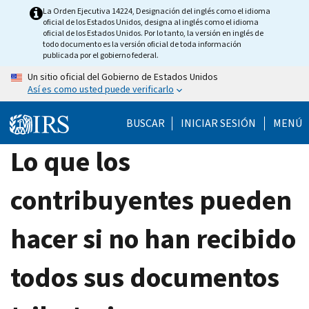
Skip
La Orden Ejecutiva 14224, Designación del inglés como el idioma
oficial de los Estados Unidos, designa al inglés como el idioma
to
oficial de los Estados Unidos. Por lo tanto, la versión en inglés de
main
todo documento es la versión oficial de toda información
publicada por el gobierno federal.
content
Un sitio oficial del Gobierno de Estados Unidos
Así es como usted puede verificarlo
BUSCAR
INICIAR SESIÓN
MENÚ
Lo que los
contribuyentes pueden
hacer si no han recibido
todos sus documentos