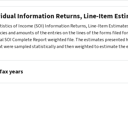
2023
PDF
vidual Information Returns, Line-Item Esti
2022
PDF
tistics of Income (SOI) Information Returns, Line-Item Estimates
2021
cies and amounts of the entries on the lines of the forms filed f
PDF
ual SOI Complete Report weighted file. The estimates presented he
2020
at were sampled statistically and then weighted to estimate the en
PDF
2019
PDF
Tax years
2018
PDF
2017
2023
PDF
PDF
2016
2022
PDF
PDF
2015
2021
PDF
PDF
2014
2020