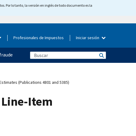
os. Por lo tanto, la versión en inglés de todo documento es la
Profesionales de Impuestos
Iniciar sesión
fraude
 Estimates (Publications 4801 and 5385)
 Line-Item