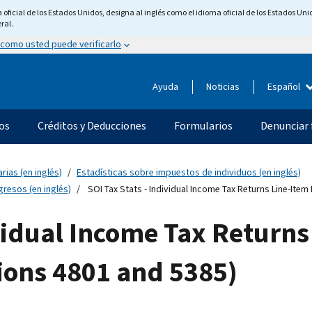
ficial de los Estados Unidos, designa al inglés como el idioma oficial de los Estados Unid
ral.
 como usted puede verificarlo
Ayuda
Noticias
Español
os
Créditos y Deducciones
Formularios
Denunciar 
rias (en inglés)
Estadísticas sobre impuestos de individuos (en inglés)
resos (en inglés)
SOI Tax Stats - Individual Income Tax Returns Line-Item
ividual Income Tax Returns
ions 4801 and 5385)