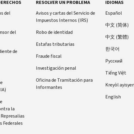
DERECHOS
RESOLVER UN PROBLEMA
IDIOMAS
s del
Avisos y cartas del Servicio de
Español
Impuestos Internos (IRS)
中文 (简体)
ensor del
Robo de identidad
中文 (繁體)
Estafas tributarias
한국어
diente de
Fraude fiscal
Pусский
Investigación penal
Tiếng Việt
Oficina de Tramitación para
de
Kreyòl ayisye
Informantes
IA)
English
de
ontra la
 Represalias
s Federales