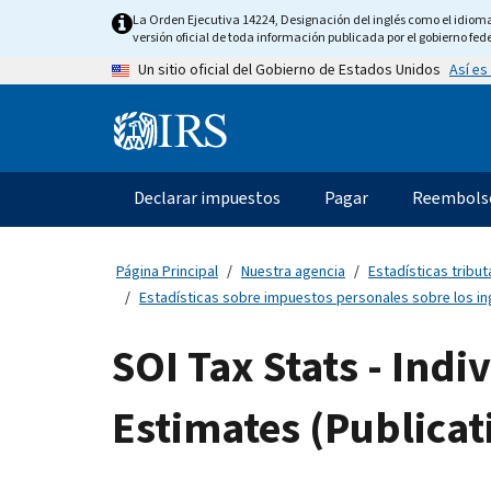
Skip
La Orden Ejecutiva 14224, Designación del inglés como el idioma o
to
versión oficial de toda información publicada por el gobierno fede
main
Así es
Un sitio oficial del Gobierno de Estados Unidos
content
Information
Menu
Declarar impuestos
Pagar
Reembols
Navegación
principal
Página Principal
Nuestra agencia
Estadísticas tributa
Estadísticas sobre impuestos personales sobre los ing
SOI Tax Stats - Ind
Estimates (Publicat