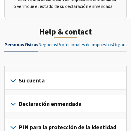
o verifique el estado de su declaración enmendada.
Help & contact
Personas físicas
Negocios
Profesionales de impuestos
Organiza
Su cuenta
Inicie
sesión
Declaración enmendada
o
crea
Presente
una
una
PIN para la protección de la identidad
cuenta