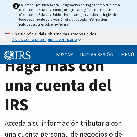
Home
Skip
La Orden Ejecutiva 14224, Designación del inglés como el idioma
oficial de los Estados Unidos, designa al inglés como el idioma
to
Page
oficial de los Estados Unidos. Por lo tanto, la versión en inglés de
main
todo documento es la versión oficial de toda información
publicada por el gobierno federal.
content
Un sitio oficial del Gobierno de Estados Unidos
Así es como usted puede verificarlo
BUSCAR
INICIAR SESIÓN
MENÚ
Haga más con
una cuenta del
IRS
Acceda a su información tributaria con
una cuenta personal, de negocios o de