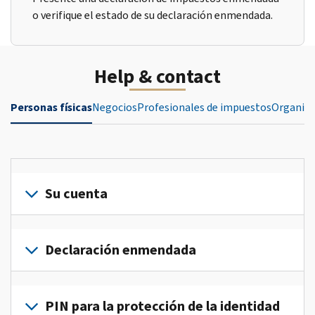
o verifique el estado de su declaración enmendada.
Help & contact
Personas físicas
Negocios
Profesionales de impuestos
Organiza
Su cuenta
Inicie
sesión
Declaración enmendada
o
crea
Presente
una
una
PIN para la protección de la identidad
cuenta