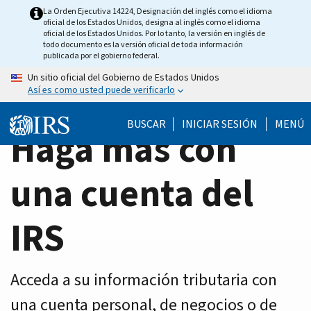
Home
Skip
La Orden Ejecutiva 14224, Designación del inglés como el idioma
oficial de los Estados Unidos, designa al inglés como el idioma
to
Page
oficial de los Estados Unidos. Por lo tanto, la versión en inglés de
main
todo documento es la versión oficial de toda información
publicada por el gobierno federal.
content
Un sitio oficial del Gobierno de Estados Unidos
Así es como usted puede verificarlo
BUSCAR
INICIAR SESIÓN
MENÚ
Haga más con
una cuenta del
IRS
Acceda a su información tributaria con
una cuenta personal, de negocios o de