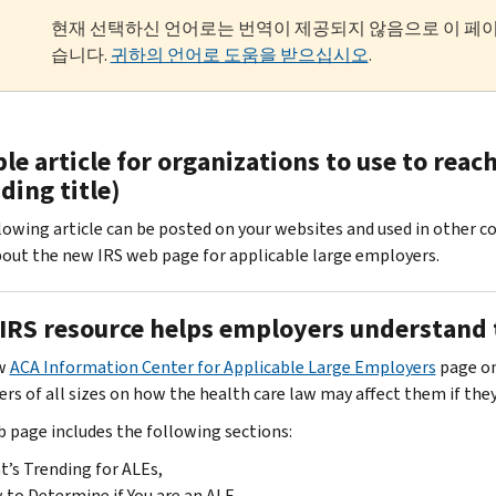
현재 선택하신 언어로는 번역이 제공되지 않음으로 이 페
습니다.
귀하의 언어로 도움을 받으십시오
.
le article for organizations to use to rea
ding title)
lowing article can be posted on your websites and used in other 
bout the new IRS web page for applicable large employers.
IRS resource helps employers understand t
w
ACA Information Center for Applicable Large Employers
page on
rs of all sizes on how the health care law may affect them if they 
 page includes the following sections:
’s Trending for ALEs,
to Determine if You are an ALE,