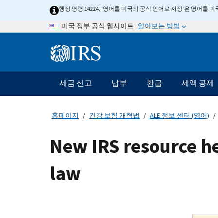
Skip
행정 명령 14224, ‘영어를 미국의 공식 언어로 지정’은 영어를
to
알아보는 방법
미국 정부 공식 웹사이트
main
content
Information
Menu
세금 신고
납부
환급
세액 공제
메
인
네
홈페이지
건강 보험 개혁법
ALE 정보 센터 (영어)
비
게
New IRS resource h
이
션
law
바