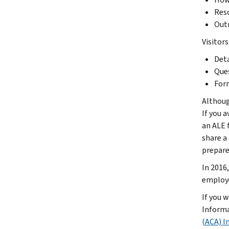
Reso
Outr
Visitors
Deta
Ques
Form
Althoug
If you 
an ALE 
share a
prepare
In 2016
employe
If you 
Informa
(ACA) I