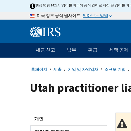
Skip
행정 명령 14224, ‘영어를 미국의 공식 언어로 지정’은 영어를
to
알아보는 방법
미국 정부 공식 웹사이트
main
content
Information
Menu
세금 신고
납부
환급
세액 공제
메
인
네
홈페이지
제출
기업 및 자영업자
소규모 기업
비
게
Utah practitioner l
이
션
바
개인