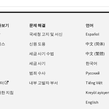
아보기
문제 해결
언어
장
국세청 고지 및 서신
Español
비스
신원 도용
中文 (简体)
세금 사기 수법
中文 (繁體)
세금 사기
한국어
범죄 수사
Pусский
이터
내부 고발자 부서
Tiếng Việt
대한 지침
Kreyòl ayisye
English