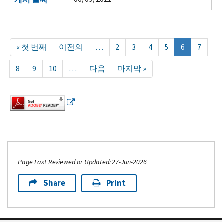
Pagination
First
« 첫 번째
Previous
이전의
…
Page
2
Page
3
Page
4
Page
5
현
6
Page
7
page
page
재
Page
8
Page
9
Page
10
…
Next
다음
Last
마지막 »
페
page
page
이
지
Page Last Reviewed or Updated: 27-Jun-2026
Share
Print