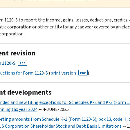
 1120-S to report the income, gains, losses, deductions, credits, e
tic corporation or other entity for any tax year covered by an elec
 corporation.
ent revision
 1120-S
PDF
ructions for Form 1120-S
(
print version
)
PDF
nt developments
nded and new filing exceptions for Schedules K-2 and K-3 (Form 1
nning tax year 2024
-- 4-JUNE-2025
rting amounts from Schedule K-1 (Form 1120-S), box 13, code H,
, S Corporation Shareholder Stock and Debt Basis Limitations
-- 1