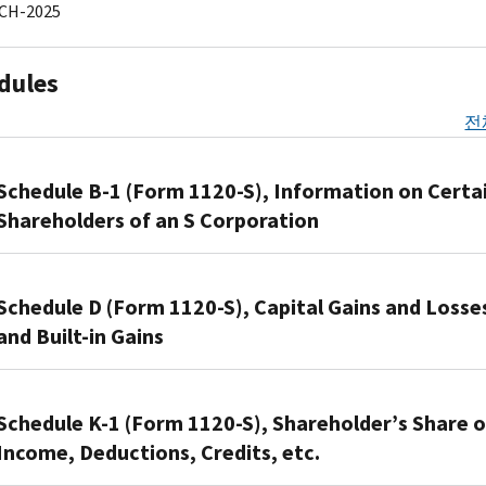
CH-2025
dules
전
Schedule B-1 (Form 1120-S), Information on Certa
Shareholders of an S Corporation
Use
Form
Schedule D (Form 1120-S), Capital Gains and Losse
1120-
and Built-in Gains
S
(Schedule
Corporations
B-
that
Schedule K-1 (Form 1120-S), Shareholder’s Share o
1),
elect
Income, Deductions, Credits, etc.
Information
to
on