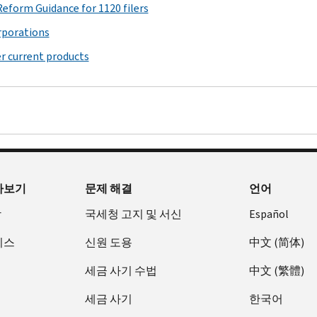
with
of
corporation's
that
Reform Guidance for 1120 filers
K.
schedule
the
capital
income,
was
Use
asks
rporations
IRS
assets.
deductions,
a
Schedule
certain
to
Gains
credits,
r current products
disregarded
K-
questions
report
on
etc.
entity,
2
about
your
distributions
a
Schedule
(Form
the
share
to
trust,
K-
1120-
corporation's
of
shareholders
an
1
S)
financial
the
of
estate,
(Form
to
statements
corporation's
appreciated
or
1120-
report
and
income,
capital
a
S)
items
reconciles
아보기
문제 해결
언어
deductions,
assets.
nominee
of
financial
PDF
credits,
or
장
Schedule
국세청 고지 및 서신
Español
international
statement
Instructions
etc
similar
D
tax
worldwide
for
that
비스
신원 도용
中文 (简体)
person
(Form
relevance
net
Schedule
with
at
1120-
from
income
세금 사기 수법
中文 (繁體)
K-
international
any
S)
the
(loss)
1
tax
time
세금 사기
한국어
operation
for
PDF
(Form
relevance
during