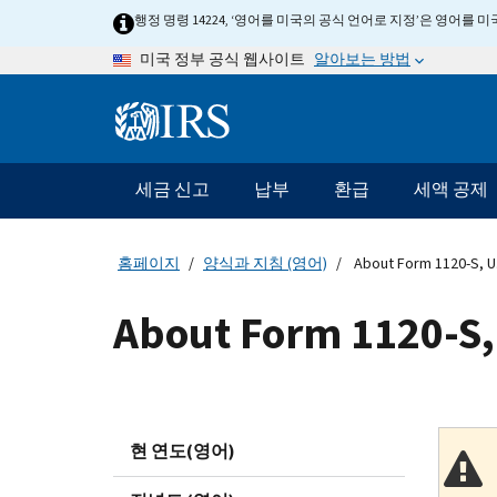
Skip
행정 명령 14224, ‘영어를 미국의 공식 언어로 지정’은 영어를
to
알아보는 방법
미국 정부 공식 웹사이트
main
content
Information
Menu
세금 신고
납부
환급
세액 공제
메
인
네
홈페이지
양식과 지침 (영어)
About Form 1120-S, U.
비
게
About Form 1120-S, 
이
션
바
현 연도(영어)