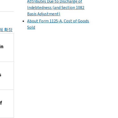
Attributes Due to Discharge of
Indebtedness (and Section 1082
Basis Adjustment)
About Form 1125-A, Cost of Goods
Sold
체 확장
in
s
f