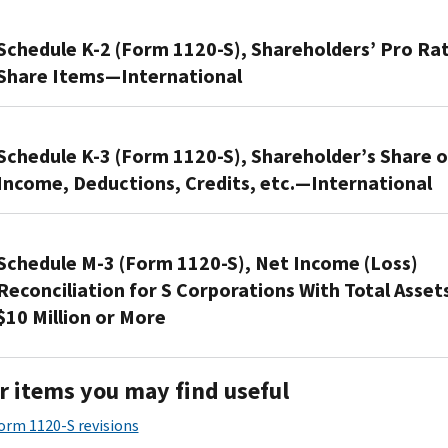
be
The
Certain
S
S
Schedule K-2 (Form 1120-S), Shareholders’ Pro Ra
Shareholders
corporations
corporation
of
Share Items—International
use
files
an
Schedule
a
S
Schedule
D
copy
Corporation,
K-
Schedule K-3 (Form 1120-S), Shareholder’s Share o
(Form
of
to
2
1120-
Income, Deductions, Credits, etc.—International
this
provide
(Form
S)
schedule
the
1120-
to
The
with
information
S)
report:
S
Schedule M-3 (Form 1120-S), Net Income (Loss)
the
applicable
is
corporation
Capital
IRS
to
Reconciliation for S Corporations With Total Asset
an
files
gains
to
any
$10 Million or More
extension
a
and
report
shareholder
of
copy
losses.
your
in
Form
Part
of
Sales
share
the
r items you may find useful
1120-
I
this
or
of
S
S,
of
Form 1120-S revisions
schedule
exchanges
the
corporation
Schedule
this