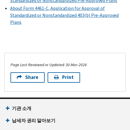
Standardized or Nonstandardized Pre-Approved Plans
About Form 4461-C, Application for Approval of
Standardized or Nonstandardized 403(b) Pre-Approved
Plans
Page Last Reviewed or Updated: 30-Mar-2026
Share
Print
기관 소개
납세자 권리 알아보기