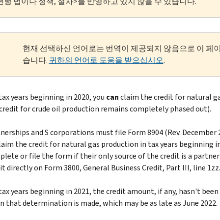
현행 법이나 정책, 절차>를 반영하고 있지 않을 수 있습니다.
현재 선택하신 언어로는 번역이 제공되지 않음으로 이 페
습니다.
귀하의 언어로 도움을 받으십시오
.
tax years beginning in 2020, you
can
claim the credit for natural 
credit for crude oil production remains completely phased out).
nerships and S corporations must file Form 8904 (Rev. December 
laim the credit for natural gas production in tax years beginning in
lete or file the form if their only source of the credit is a partne
it directly on Form 3800, General Business Credit, Part III, line 1zz
tax years beginning in 2021, the credit amount, if any, hasn't bee
 that determination is made, which may be as late as June 2022.