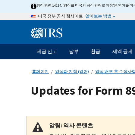
Skip
행정 명령 14224, ‘영어를 미국의 공식 언어로 지정’은 영어를
to
알아보는 방법
미국 정부 공식 웹사이트
main
content
Information
Menu
세금 신고
납부
환급
세액 공제
메
인
네
홈페이지
양식과 지침 (영어)
양식 배포 후 수정사항
비
게
Updates for Form 8
이
션
바
알림: 역사 콘텐츠