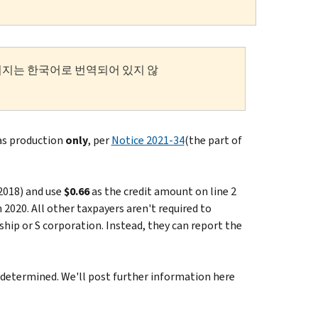
이지는 한국어로 번역되어 있지 않
gas production
only
, per
Notice 2021-34
(the part of
2018) and use
$0.66
as the credit amount on line 2
 2020. All other taxpayers aren't required to
rship or S corporation. Instead, they can report the
.
n determined. We'll post further information here