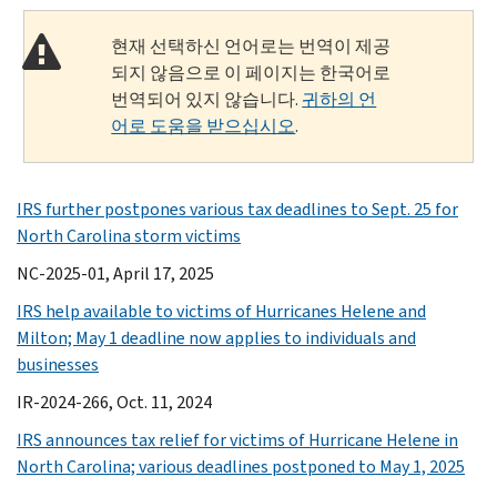
현재 선택하신 언어로는 번역이 제공
되지 않음으로 이 페이지는 한국어로
번역되어 있지 않습니다.
귀하의 언
어로 도움을 받으십시오
.
IRS further postpones various tax deadlines to Sept. 25 for
North Carolina storm victims
NC-2025-01, April 17, 2025
IRS help available to victims of Hurricanes Helene and
Milton; May 1 deadline now applies to individuals and
businesses
IR-2024-266, Oct. 11, 2024
IRS announces tax relief for victims of Hurricane Helene in
North Carolina; various deadlines postponed to May 1, 2025