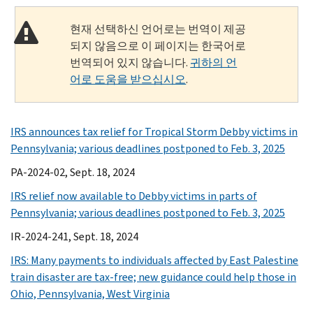
현재 선택하신 언어로는 번역이 제공
되지 않음으로 이 페이지는 한국어로
번역되어 있지 않습니다.
귀하의 언
어로 도움을 받으십시오
.
IRS announces tax relief for Tropical Storm Debby victims in
Pennsylvania; various deadlines postponed to Feb. 3, 2025
PA-2024-02, Sept. 18, 2024
IRS relief now available to Debby victims in parts of
Pennsylvania; various deadlines postponed to Feb. 3, 2025
IR-2024-241, Sept. 18, 2024
IRS: Many payments to individuals affected by East Palestine
train disaster are tax-free; new guidance could help those in
Ohio, Pennsylvania, West Virginia