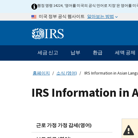
Skip
행정 명령 14224, ‘영어를 미국의 공식 언어로 지정’은 영어를
to
알아보는 방법
미국 정부 공식 웹사이트
main
content
Information
Menu
세금 신고
납부
환급
세액 공제
메
인
네
홈페이지
소식 (영어)
IRS Information in Asian Lan
비
게
IRS Information in
이
션
바
근로 가정 가정 감세(영어)