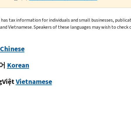
 has tax information for individuals and small businesses, publica
and Vietnamese. Speakers of these languages may wish to check o
Chinese
어
Korean
gViệt
Vietnamese