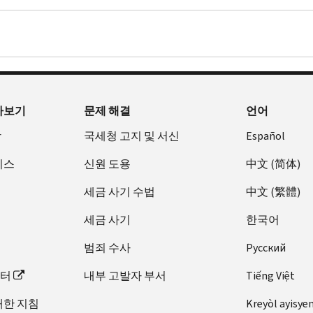
아보기
문제 해결
언어
장
국세청 고지 및 서신
Español
비스
신원 도용
中文 (简体)
세금 사기 수법
中文 (繁體)
세금 사기
한국어
범죄 수사
Pусский
이터
내부 고발자 부서
Tiếng Việt
대한 지침
Kreyòl ayisye