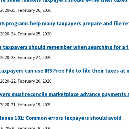
 2020-25, February 26, 2020
RS programs help many taxpayers prepare and file re
 2020-24, February 25, 2020
s taxpayers should remember when searching for a t
 2020-23, February 24, 2020
axpayers can use IRS Free File to file their taxes at 
 2020-22, February 20, 2020
yers must reconcile marketplace advance payments a
 2020-21, February 19, 2020
 taxes 101: Common errors taxpayers should avoid
 2020-20, February 18, 2020