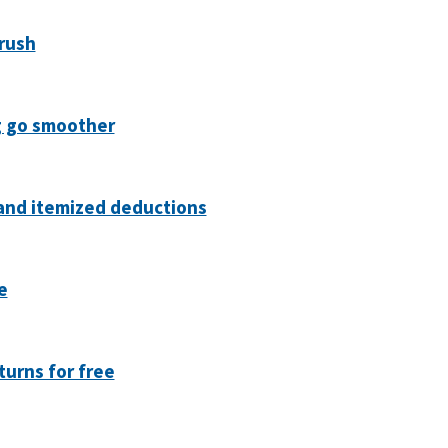
 rush
ng go smoother
and itemized deductions
e
turns for free