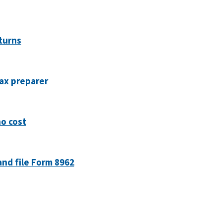
turns
ax preparer
no cost
nd file Form 8962