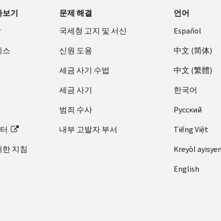
아보기
문제 해결
언어
장
국세청 고지 및 서신
Español
비스
신원 도용
中文 (简体)
세금 사기 수법
中文 (繁體)
세금 사기
한국어
범죄 수사
Pусский
이터
내부 고발자 부서
Tiếng Việt
대한 지침
Kreyòl ayisye
English