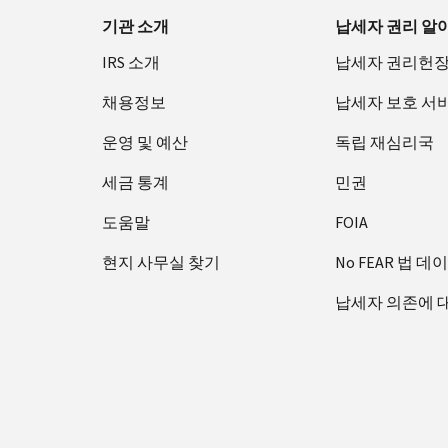
Footer Navigation
기관 소개
납세자 권리 알
IRS 소개
납세자 권리헌
채용정보
납세자 보호 서
운영 및 예산
독립 재심리국
세금 통계
민권
도움말
FOIA
현지 사무실 찾기
No FEAR 법 데
납세자 의존에 