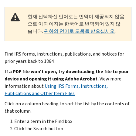
현재 선택하신 언어로는 번역이 제공되지 않음
으로 이 페이지는 한국어로 번역되어 있지 않
습니다.
귀하의 언어로 도움을 받으십시오
.
Find IRS forms, instructions, publications, and notices for
prior years back to 1864.
If a PDF file won't open, try downloading the file to your
device and opening it using Adobe Acrobat.
View more
information about
Using IRS Forms, Instructions,
Publications and Other Item Files
.
Click on a column heading to sort the list by the contents of
that column.
Enter a term in the Find box
Click the Search button