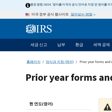
Skip to main content
행정 명령 14224, ‘영어를 미국의 공식 언어로 지정’은 영어를
알아보는 방법
미국 정부 공식 웹사이트
Information Menu
메인 네비게이션 바
세금 신고
납부
환급
세액 공제
홈페이지
양식과 지침 (영어)
Prior year forms and 
Prior year forms an
현 연도(영어)