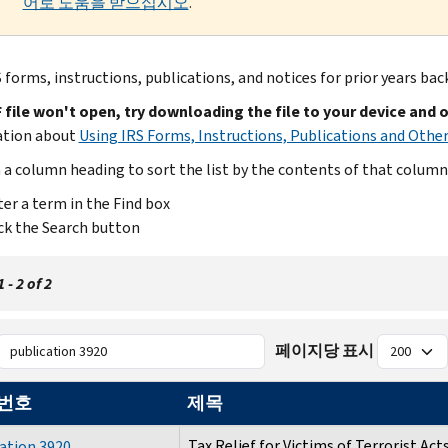
어로 도움을 받으십시오
.
 forms, instructions, publications, and notices for prior years bac
F file won't open, try downloading the file to your device and 
ation about
Using IRS Forms, Instructions, Publications and Other
n a column heading to sort the list by the contents of that column
er a term in the Find box
ck the Search button
- 2 of 2
페이지당 표시
 번호
제목
Tax Relief for Victims of Terrorist Act
ation 3920