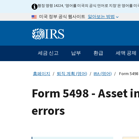
Skip
행정 명령 14224, ‘영어를 미국의 공식 언어로 지정’은 영어를
to
알아보는 방법
미국 정부 공식 웹사이트
main
content
Information
Menu
세금 신고
납부
환급
세액 공제
메
인
네
홈페이지
퇴직 계획 (영어)
IRA (영어)
Form 5498 
비
게
Form 5498 - Asset 
이
션
errors
바