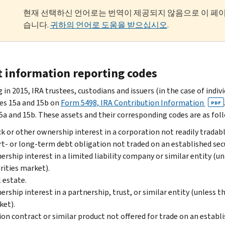
현재 선택하신 언어로는 번역이 제공되지 않음으로 이 페
습니다.
귀하의 언어로 도움을 받으십시오
.
t information reporting codes
 in 2015, IRA trustees, custodians and issuers (in the case of indi
es 15a and 15b on
Form 5498, IRA Contribution Information
PDF
5a and 15b. These assets and their corresponding codes are as fol
k or other ownership interest in a corporation not readily tradabl
t- or long-term debt obligation not traded on an established sec
rship interest in a limited liability company or similar entity (u
rities market).
 estate.
rship interest in a partnership, trust, or similar entity (unless t
et).
on contract or similar product not offered for trade on an establ