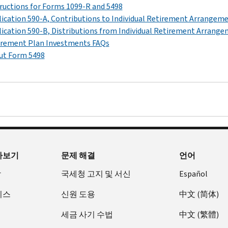
ructions for Forms 1099-R and 5498
ication 590-A, Contributions to Individual Retirement Arrangeme
ication 590-B, Distributions from Individual Retirement Arrange
irement Plan Investments FAQs
ut Form 5498
아보기
문제 해결
언어
장
국세청 고지 및 서신
Español
비스
신원 도용
中文 (简体)
세금 사기 수법
中文 (繁體)