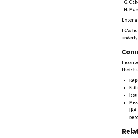
Othe
More
Enter a
IRAs ho
underly
Comm
Incorre
their t
Repo
Fail
Issu
Miss
IRA 
befo
Rela