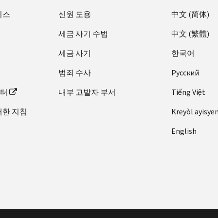
비스
신원 도용
中文 (简体)
세금 사기 수법
中文 (繁體)
세금 사기
한국어
범죄 수사
Pусский
이터
내부 고발자 부서
Tiếng Việt
대한 지침
Kreyòl ayisye
English