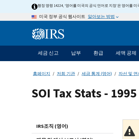
Skip
행정 명령 14224, ‘영어를 미국의 공식 언어로 지정’은 영어를
to
알아보는 방법
미국 정부 공식 웹사이트
main
content
Information
Menu
세금 신고
납부
환급
세액 공제
메
인
네
홈페이지
저희 기관
세금 통계 (영어)
자선 및 면
비
게
SOI Tax Stats - 199
이
션
바
IRS조직 (영어)