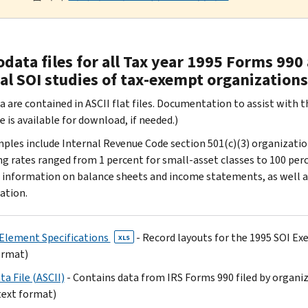
data files for all Tax year 1995 Forms 99
al SOI studies of tax-exempt organizations
 are contained in ASCII flat files. Documentation to assist with the
 is available for download, if needed.)
ples include Internal Revenue Code section 501(c)(3) organization
g rates ranged from 1 percent for small-asset classes to 100 perc
 information on balance sheets and income statements, as well as
ation.
Element Specifications
- Record layouts for the 1995 SOI Ex
XLS
ormat)
a File (ASCII)
- Contains data from IRS Forms 990 filed by organi
text format)