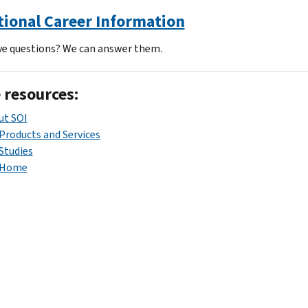
tional Career Information
ave questions? We can answer them.
 resources:
ut SOI
Products and Services
Studies
 Home