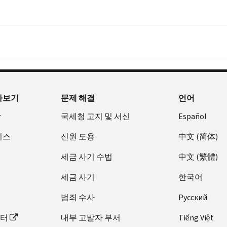
아보기
문제 해결
언어
장
국세청 고지 및 서신
Español
비스
신원 도용
中文 (简体)
세금 사기 수법
中文 (繁體)
세금 사기
한국어
범죄 수사
Pусский
이터
내부 고발자 부서
Tiếng Việt