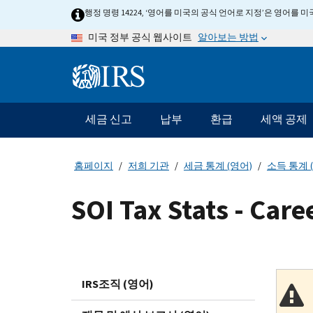
Skip
행정 명령 14224, ‘영어를 미국의 공식 언어로 지정’은 영어를
to
알아보는 방법
미국 정부 공식 웹사이트
main
content
Information
Menu
세금 신고
납부
환급
세액 공제
메
인
네
홈페이지
저희 기관
세금 통계 (영어)
소득 통계 (
비
게
SOI Tax Stats - Care
이
션
바
IRS조직 (영어)