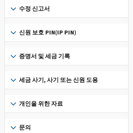
개
인
수정 신고서
세
금
세
정
금
신원 보호 PIN(IP PIN)
보
신
를
고
IP
한
서
PIN
증명서 및 세금 기록
곳
의
을
에
오
받
서
세
류
으
확
금
세금 사기, 사기 또는 신원 도용
를
려
인
기
수
면
로
하
록
정
세
그
고
과
하
금
개인을 위한 자료
인
관
증
려
사
하
리
명
면
기,
수
거
개
하
서
정
사
나
인
문의
려
를
신
기