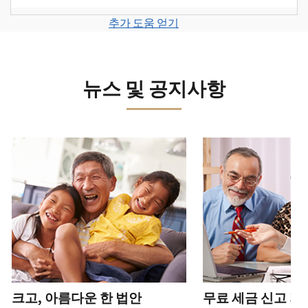
계
세
면
보
로
고
또
정
금
전
그
려
추가 도움 얻기
서
는
을
신
화
인
면
로
를
신
생
고
또
하
그
제
원
성
로
는
거
인
출
도
하
이
뉴스 및 공지사항
직
나
하
하
용
십
동
접
계
거
십
이
시
방
정
나
시
의
오
문
을
계
다음 과 이전 버튼을 사용해 대화형 밸트를 탐색해 보세요.
오.
심
(영
으
생
정
되
어)
.
수
로
성
을
는
정
문
하
생
또
경
신
의
십
성
한
신
우
본
고
하
시
하
청
기
서
십
오
십
서
관
상
시
(영
시
를
에
태
오.
어)
오
.
통
신
확
(영
해
고
계
크고, 아름다운 한 법안
무료 세금 신고 지
인
전
어)
.
받