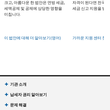
하
정
크고, 아름다운 한 법안은 연방 세금,
자격이 된다면 전국 어
화
거
십
생
또
세액공제 및 공제에 상당한 영향을
세금 신고 지원을 받을
나
시
현
성
한
우
미칩니다.
직
오
지
하
편
접
(영
시
는
으
방
어)
.
간
방
로
문
오
법
증
이 법안에 대해 더 알아보기(영어)
가까운 지원 센터 찾기
IRS
하
전
명
인
계
여
7
서
지
정
받
시
를
확
으
을
부
요
인
로
수
터
청
하
할
있
오
할
는
수
습
후
(영
방
있
니
7
어)
기관 소개
법
는
다.
시
수
(영
일
납세자 권리 알아보기
까
있
IP
어)
지
습
PIN
문제 해결
이
니
회