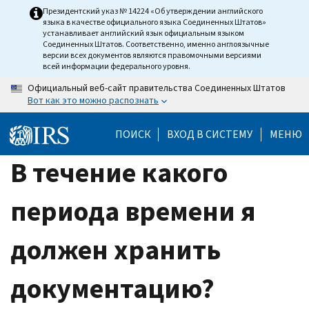
Skip
Президентский указ № 14224 «Об утверждении английского
языка в качестве официального языка Соединенных Штатов»
to
устанавливает английский язык официальным языком
main
Соединенных Штатов. Соответственно, именно англоязычные
версии всех документов являются правомочными версиями
content
всей информации федерального уровня.
Официальный веб-сайт правительства Соединенных Штатов
Вот как это можно распознать
ПОИСК
ВХОД В СИСТЕМУ
МЕНЮ
В течение какого
периода времени я
должен хранить
документацию?