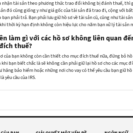
 nhận tài sản theo phương thức trao đổi không bị đánh thuế, thì 
sản đó cũng giống y như giá gốc của tài sản đã trao đi, cộng với bất
 bạn phải trả. Bạn phải lưu giữ hồ sơ về tài sản cũ, cũng như tài sản
 khi thời kỳ hạn định không còn hiệu lực cho năm bạn xử lý tài sản 
ên làm gì với các hồ sơ không liên quan đế
đích thuế?
sơ của bạn không còn cần thiết cho mục đích thuế nữa, đừng bỏ hồ
khi bạn biết chắc là sẽ không cần phải giữ lại hồ sơ cho các mục đí
hư hãng bảo hiểm hoặc những nơi cho vay có thể yêu cầu bạn giữ hồ
là yêu cầu của IRS.
 CỦA BẠN
GIẢI QUYẾT MỘT VẤN ĐỀ
NGÔN NGỮ