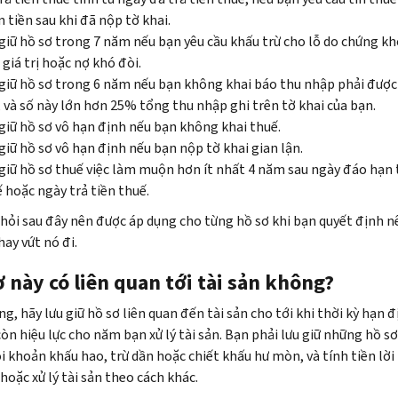
 tiền sau khi đã nộp tờ khai.
giữ hồ sơ trong 7 năm nếu bạn yêu cầu khấu trừ cho lỗ do chứng kh
giá trị hoặc nợ khó đòi.
giữ hồ sơ trong 6 năm nếu bạn không khai báo thu nhập phải được
 và số này lớn hơn 25% tổng thu nhập ghi trên tờ khai của bạn.
giữ hồ sơ vô hạn định nếu bạn không khai thuế.
giữ hồ sơ vô hạn định nếu bạn nộp tờ khai gian lận.
giữ hồ sơ thuế việc làm muộn hơn ít nhất 4 năm sau ngày đáo hạn 
 hoặc ngày trả tiền thuế.
 hỏi sau đây nên được áp dụng cho từng hồ sơ khi bạn quyết định n
 hay vứt nó đi.
 này có liên quan tới tài sản không?
g, hãy lưu giữ hồ sơ liên quan đến tài sản cho tới khi thời kỳ hạn đ
òn hiệu lực cho năm bạn xử lý tài sản. Bạn phải lưu giữ những hồ s
i khoản khấu hao, trừ dần hoặc chiết khấu hư mòn, và tính tiền lời 
hoặc xử lý tài sản theo cách khác.