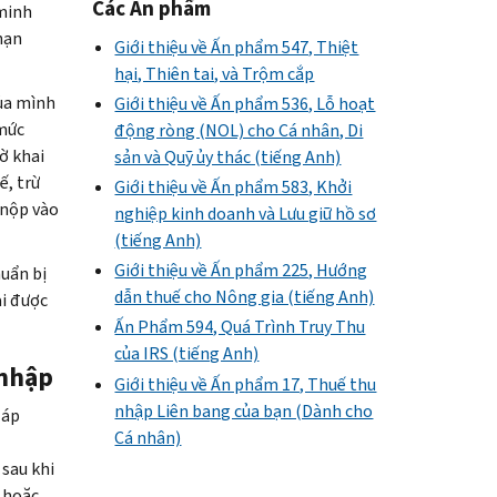
Các Ấn phẩm
 minh
hạn
Giới thiệu về Ấn phẩm 547, Thiệt
hại, Thiên tai, và Trộm cắp
của mình
Giới thiệu về Ấn phẩm 536, Lỗ hoạt
 mức
động ròng (NOL) cho Cá nhân, Di
ờ khai
sản và Quỹ ủy thác (tiếng Anh)
ế, trừ
Giới thiệu về Ấn phẩm 583, Khởi
 nộp vào
nghiệp kinh doanh và Lưu giữ hồ sơ
(tiếng Anh)
Giới thiệu về Ấn phẩm 225, Hướng
uẩn bị
dẫn thuế cho Nông gia (tiếng Anh)
ai được
Ấn Phẩm 594, Quá Trình Truy Thu
của IRS (tiếng Anh)
 nhập
Giới thiệu về Ấn phẩm 17, Thuế thu
nhập Liên bang của bạn (Dành cho
 áp
Cá nhân)
sau khi
ế hoặc