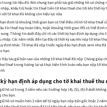
i trong tài liệu đó. Nói chung bạn phải lưu giữ những hồ sơ chứng
nhập, khấu trừ hoặc tín thuế trên tờ khai thuế cho tới khi thời kỳ 
i với tờ khai đó không còn hiệu lực nữa.
 hạn định là khoảng thời gian bạn có thể điều chỉnh tờ khai thuế 
cầu tín thuế hay hoàn tiền, hoặc khoảng thời gian IRS có thể định
 sung. Thông tin dưới đây chỉ rõ các thời kỳ hạn định áp dụng cho t
u nhập. Các năm nhắc đến tại đây là thời kỳ sau khi nộp tờ khai thu
quy định khác. Tờ khai đã nộp trước ngày đáo hạn được xem như đã
o hạn.
:
Hãy lưu giữ bản sao của những tờ khai thuế đã nộp. Chúng giúp ch
khai thuế trong tương lai và thực hiện tính toán nếu bạn nộp tờ kh
ỉnh.
 kỳ hạn định áp dụng cho tờ khai thuế thu
giữ hồ sơ trong 3 năm nếu các trường hợp (4), (5), (6) ở dưới không
 cho bạn.
giữ hồ sơ muộn hơn 3 năm kể từ ngày bạn nộp bản gốc hoặc 2 năm 
rả tiền thuế tính từ ngày đã trả tiền thuế, nếu bạn yêu cầu tín thu