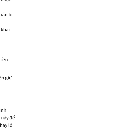
oán bị
 khai
tiền
ên giữ
ịnh
ơ này để
hay lỗ