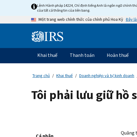
Skip
Lệnh Hành pháp 14224, Chỉ định tiếng Anh là ngôn ngữ chính thứ
to
của tất cả thông tin của liên bang.
main
Đây là
Một trang web chính thức của chính phủ Hoa Kỳ
content
Information
Menu
Khai thuế
Thanh toán
Hoàn thuế
Điều
hướng
chính
Trang chủ
Khai thuế
Doanh nghiệp và tự kinh doanh
Tôi phải lưu giữ hồ 
Quãng th
Cá nhân