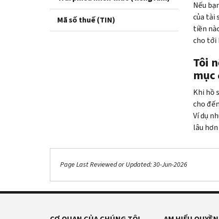
Nếu bạn
của tài 
Mã số thuế (TIN)
tiền nào
cho tới
Tôi n
mục 
Khi hồ 
cho đến 
Ví dụ n
lâu hơn 
Page Last Reviewed or Updated: 30-Jun-2026
CƠ QUAN CỦA CHÚNG TÔI
AM HIỂU QUYỀN