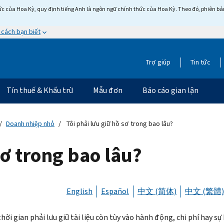
c của Hoa Kỳ, quy định tiếng Anh là ngôn ngữ chính thức của Hoa Kỳ. Theo đó, phiên bản 
 cách bạn biết
Trợ giúp
Tin tức
Tín thuế & Khấu trừ
Mẫu đơn
Báo cáo gian lận
Doanh nhiệp nhỏ
Tôi phải lưu giữ hồ sơ trong bao lâu?
sơ trong bao lâu?
English
Español
中文 (简体)
中文 (繁體)
ời gian phải lưu giữ tài liệu còn tùy vào hành động, chi phí hay sự