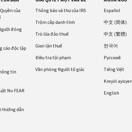
 Quyền của
Thông báo và thư của IRS
Español
ế
Trộm cắp danh tính
中文 (简体)
 Người đóng
Trò lừa đảo thuế
中文 (繁體)
Gian lận thuế
한국어
 cáo độc lập
Điều tra tội phạm
Pусский
Văn phòng Người tố giác
Tiếng Việt
hông tin
Kreyòl ayisye
luật No FEAR
English
ới Hướng dẫn