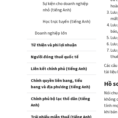
Sự kiện cho doanh nghiệp
hoàn
nhỏ (tiếng Anh)
Lưu 
mất 
Học trực tuyến (tiếng Anh)
Lưu 
báo,
Doanh nghiệp lớn
Lưu 
Lưu 
Từ thiện và phi lợi nhuận
Lưu 
thuế
Người đóng thuế quốc tế
Các câu
Liên kết chính phủ (tiếng Anh)
tài liệu
Chính quyền liên bang, tiểu
Hồ sơ
bang và địa phương (tiếng Anh)
Nói chun
Chính phủ bộ lạc thổ dân (tiếng
không c
Anh)
tính mọ
khi bán 
Trái phiếu miễn thuế (tiếng Anh)