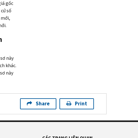
giá gốc
 cứ số
 mới,
mới.
n
 sơ này
ch khác.
 sơ này
Share
Print
CÁC TRANG LIÊN QUAN