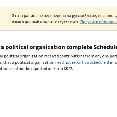
Эта страница не переведена на русский язык, посколь
язык в данный момент отсутствует.
Получите помощь н
 a political organization complete Schedul
 the political organization received contributions from any one pe
, that a political organization
need not report on Schedule B
info
tion need not be reported on Form 8872.