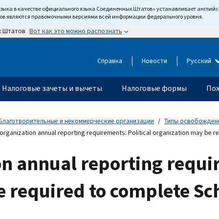
языка в качестве официального языка Соединенных Штатов» устанавливает англи
тов являются правомочными версиями всей информации федерального уровня.
Вот как это можно распознать
х Штатов
Справка
Новости
Русский
Налоговые зачеты и вычеты
Налоговые формы
Пож
Благотворительные и некоммерческие организации
Типы освобожденн
 organization annual reporting requirements: Political organization may be 
ion annual reporting requi
e required to complete Sc