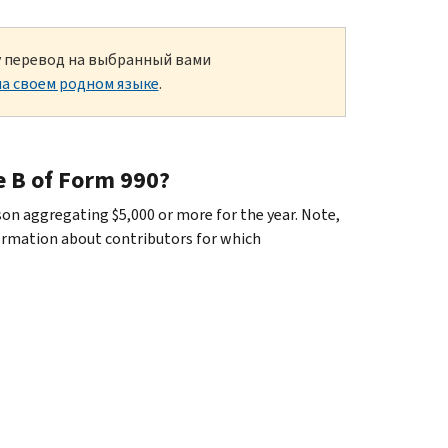
ку перевод на выбранный вами
а своем родном языке
.
e B of Form 990?
rson aggregating $5,000 or more for the year. Note,
rmation about contributors for which