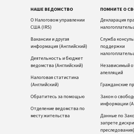
НАШЕ ВЕДОМСТВО
ПОМНИТЕ О СВ
О Налоговом управлении
Декларация пр
США (IRS)
налогоплатель
Вакансии и другая
Служба консул
информация (Английский)
поддержки
налогоплатель
Деятельность и бюджет
ведомства (Английский)
Независимый о
апелляций
Налоговая статистика
(Английский)
Гражданские п
Обратитесь за помощью
Закон о свобод
информации (А
Отделение ведомства по
месту жительства
Данные по Зако
запрете дискр
преследования