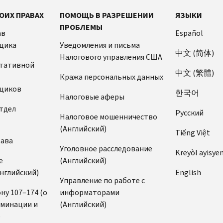
ОИХ ПРАВАХ
ПОМОЩЬ В РАЗРЕШЕНИИ
ЯЗЫКИ
ПРОБЛЕМЫ
ав
Español
щика
Уведомления и письма
中文 (简体)
Налогового управления США
ьтативной
中文 (繁體)
Кража персональных данных
щиков
한국어
Налоговые аферы
тдел
Pусский
Налоговое мошенничество
(Английский)
Tiếng Việt
рава
Уголовное расследование
Kreyòl ayisye
е
(Английский)
нглийский)
English
Управление по работе с
ну 107–174 (о
информаторами
иминации и
(Английский)
)