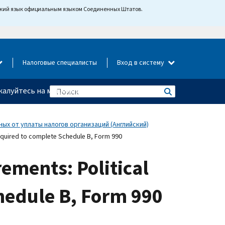
йский язык официальным языком Соединенных Штатов.
Налоговые специалисты
Вход в систему
алуйтесь на мошенничество
ых от уплаты налогов организаций (Английский)
required to complete Schedule B, Form 990
rements: Political
hedule B, Form 990