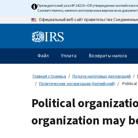
Skip
Президентский указ № 14224 «Об утверждении английского 
to
Соответственно, именно англоязычные версии всех докумен
main
Официальный веб-сайт правительства Соединенны
content
Information
Menu
Файл
Уплата
Возвраты налога
Главное
меню
Главная страница
Подача налоговых деклараций
Политические организации (Английский)
Political
Political organizat
organization may b