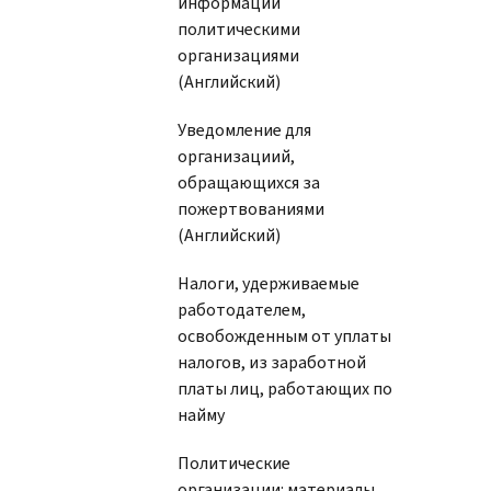
информации
политическими
организациями
(Английский)
Уведомление для
организациий,
обращающихся за
пожертвованиями
(Английский)
Налоги, удерживаемые
работодателем,
освобожденным от уплаты
налогов, из заработной
платы лиц, работающих по
найму
Политические
организации: материалы