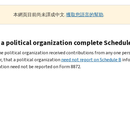
本網頁目前尚未譯成中文.
獲取您語言的幫助
.
 a political organization complete Schedul
 the political organization received contributions from any one pe
, that a political organization
need not report on Schedule B
info
tion need not be reported on Form 8872.