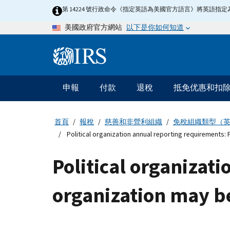
Skip
第 14224 號行政命令《指定英語為美國官方語言》將英語
to
以下是你如何知道
美國政府官方網站
main
content
Information
Menu
申報
付款
退稅
抵免优惠和扣
主
要
導
首頁
報稅
慈善和非營利組織
免稅組織類型（
航
Political organization annual reporting requirements:
Political organizat
organization may b