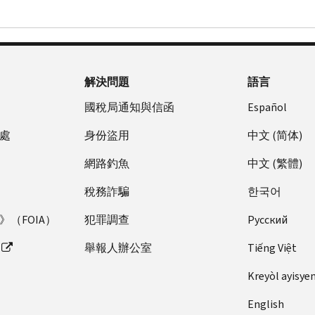
解決問題
語言
國稅局通知與信函
Español
處
身份盜用
中文 (简体)
網路釣魚
中文 (繁體)
稅務詐騙
한국어
（FOIA）
犯罪調查
Pусский
舉報人辦公室
Tiếng Việt
Kreyòl ayisye
English