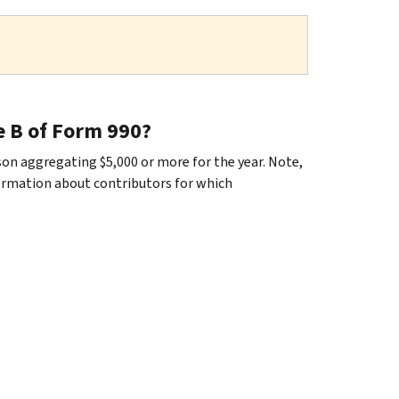
e B of Form 990?
rson aggregating $5,000 or more for the year. Note,
rmation about contributors for which