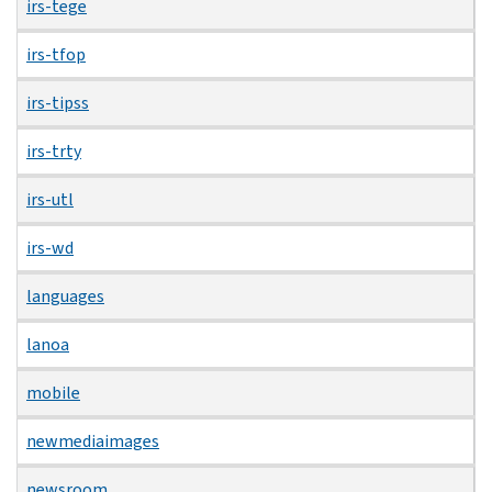
irs-tege
irs-tfop
irs-tipss
irs-trty
irs-utl
irs-wd
languages
lanoa
mobile
newmediaimages
newsroom