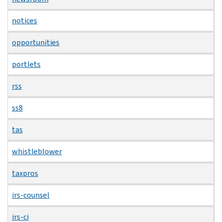
notices
opportunities
portlets
rss
ss8
tas
whistleblower
taxpros
irs-counsel
irs-ci