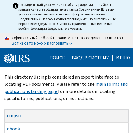
Skip
Президентский указ № 14224 «Об утверждении английского
языка в качестве официального языка Соединенных Штатов»
to
устанавливает английский язык официальным языком
main
Соединенных Штатов. Соответственно, именно англоязычные
версии всех документов являются правомочными версиями
content
всей информации федерального уровня.
Официальный веб-сайт правительства Соединенных Штатов
Вот как это можно распознать
ПОИСК
ВХОД В СИСТЕМУ
МЕНЮ
Beginning
This directory listing is considered an expert interface to
of
locating PDF documents. Please refer to the
main forms and
main
publications landing page
for more details on locating
content
specific forms, publications, or instructions.
cmpsrc
ebook