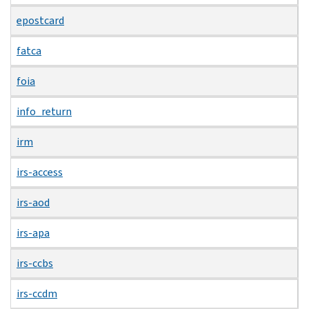
epostcard
fatca
foia
info_return
irm
irs-access
irs-aod
irs-apa
irs-ccbs
irs-ccdm