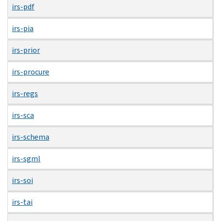
irs-pdf
irs-pia
irs-prior
irs-procure
irs-regs
irs-sca
irs-schema
irs-sgml
irs-soi
irs-tai