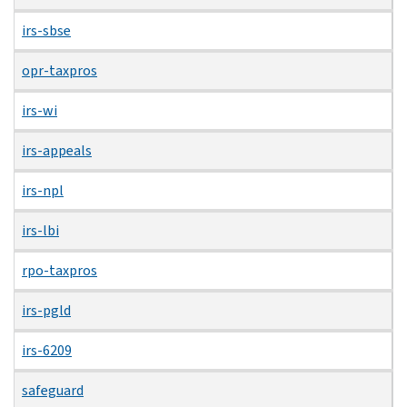
irs-sbse
opr-taxpros
irs-wi
irs-appeals
irs-npl
irs-lbi
rpo-taxpros
irs-pgld
irs-6209
safeguard