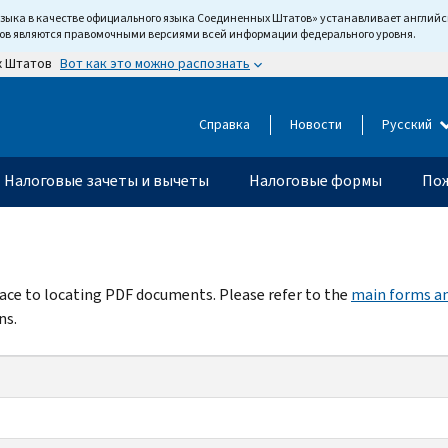
языка в качестве официального языка Соединенных Штатов» устанавливает англи
тов являются правомочными версиями всей информации федерального уровня.
Вот как это можно распознать
х Штатов
Справка
Новости
Русский
Налоговые зачеты и вычеты
Налоговые формы
Пож
rface to locating PDF documents. Please refer to the
main forms an
ns.