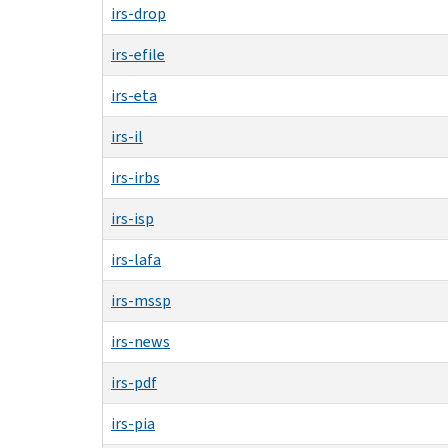
irs-drop
irs-efile
irs-eta
irs-il
irs-irbs
irs-isp
irs-lafa
irs-mssp
irs-news
irs-pdf
irs-pia