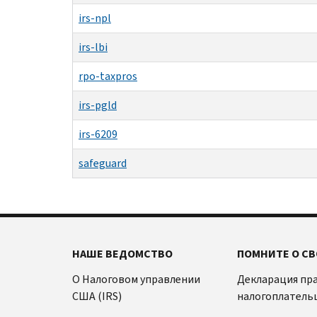
irs-npl
irs-lbi
rpo-taxpros
irs-pgld
irs-6209
safeguard
НАШЕ ВЕДОМСТВО
ПОМНИТЕ О СВ
О Налоговом управлении
Декларация пр
США (IRS)
налогоплатель