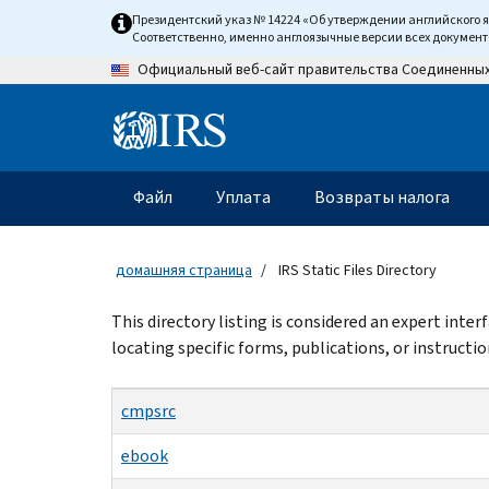
Skip
Президентский указ № 14224 «Об утверждении английского 
to
Соответственно, именно англоязычные версии всех докумен
main
Официальный веб-сайт правительства Соединенны
content
Information
Menu
Файл
Уплата
Возвраты налога
Главное
меню
домашняя страница
IRS Static Files Directory
Beginning
This directory listing is considered an expert inte
of
locating specific forms, publications, or instructio
main
content
cmpsrc
ebook