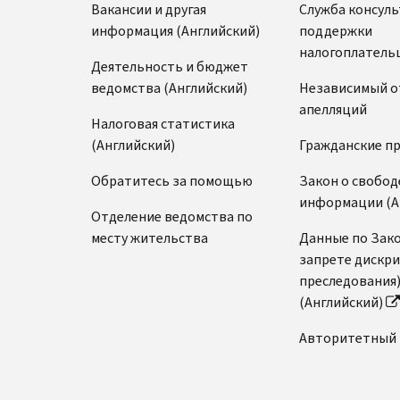
Вакансии и другая
Служба консул
информация (Английский)
поддержки
налогоплатель
Деятельность и бюджет
ведомства (Английский)
Независимый о
апелляций
Налоговая статистика
(Английский)
Гражданские п
Обратитесь за помощью
Закон о свобод
информации (А
Отделение ведомства по
месту жительства
Данные по Зако
запрете дискр
преследования
(Английский)
Авторитетный 