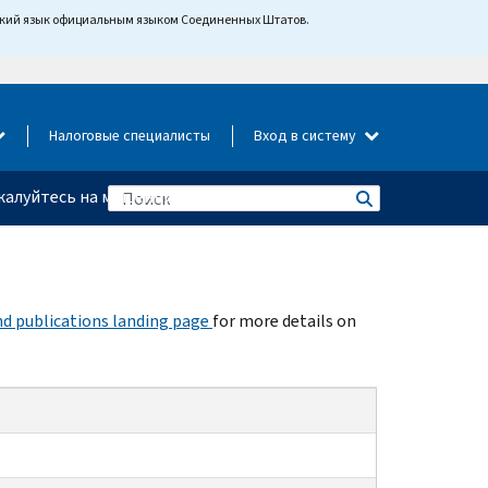
йский язык официальным языком Соединенных Штатов.
Налоговые специалисты
Вход в систему
алуйтесь на мошенничество
d publications landing page
for more details on