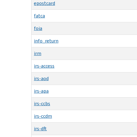
epostcard
fatca
foia
info_return
irm
irs-access
irs-aod
irs-apa
irs-ccbs
irs-ccdm
irs-dft