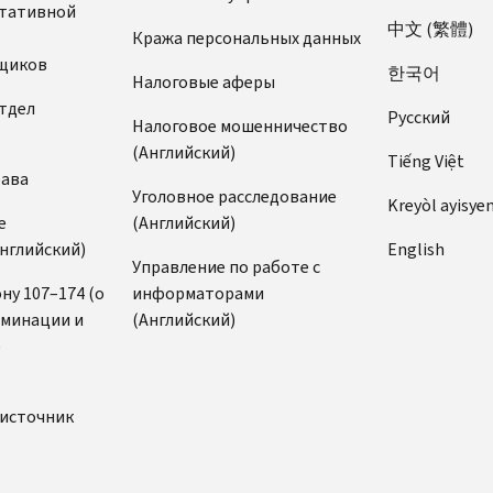
ьтативной
中文 (繁體)
Кража персональных данных
щиков
한국어
Налоговые аферы
тдел
Pусский
Налоговое мошенничество
(Английский)
Tiếng Việt
рава
Уголовное расследование
Kreyòl ayisye
е
(Английский)
нглийский)
English
Управление по работе с
ну 107–174 (о
информаторами
иминации и
(Английский)
)
источник