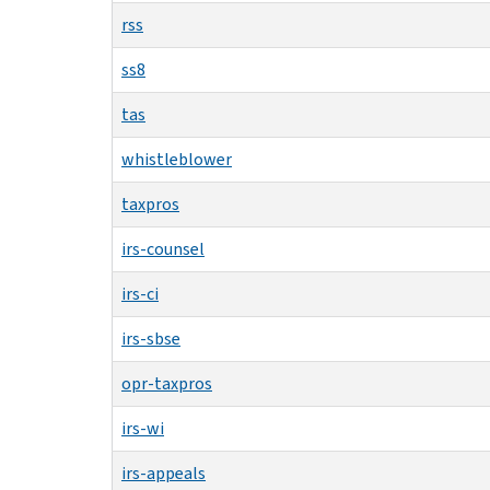
rss
ss8
tas
whistleblower
taxpros
irs-counsel
irs-ci
irs-sbse
opr-taxpros
irs-wi
irs-appeals