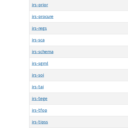
irs-prior
irs-procure
irs-regs
irs-sca
irs-schema
irs-sgml
irs-soi
irs-tai
irs-tege
irs-tfop
irs-tipss