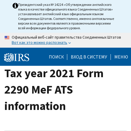
Skip
Президентский указ № 14224 «Об утверждении английского
языка в качестве официального языка Соединенных Штатов»
to
устанавливает английский язык официальным языком
main
Соединенных Штатов. Соответственно, именно англоязычные
версии всех документов являются правомочными версиями
content
всей информации федерального уровня.
Официальный веб-сайт правительства Соединенных Штатов
Вот как это можно распознать
ПОИСК
ВХОД В СИСТЕМУ
МЕНЮ
Tax year 2021 Form
2290 MeF ATS
information