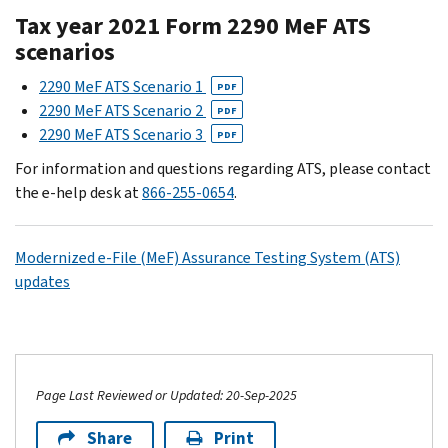
Tax year 2021 Form 2290 MeF ATS
scenarios
2290 MeF ATS Scenario 1
PDF
2290 MeF ATS Scenario 2
PDF
2290 MeF ATS Scenario 3
PDF
For information and questions regarding ATS, please contact
the e-help desk at
866-255-0654
.
Modernized e-File (MeF) Assurance Testing System (ATS)
updates
Page Last Reviewed or Updated: 20-Sep-2025
Share
Print