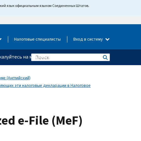
йский язык официальным языком Соединенных Штатов.
Налоговые специалисты
Вход в систему
алуйтесь на мошенничество
ме (Английский)
ляющих эти налоговые декларации в Налоговое
ed e-File (MeF)