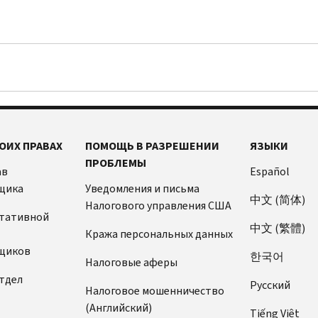
ОИХ ПРАВАХ
ПОМОЩЬ В РАЗРЕШЕНИИ
ЯЗЫКИ
ПРОБЛЕМЫ
ав
Español
щика
Уведомления и письма
中文 (简体)
Налогового управления США
ьтативной
中文 (繁體)
Кража персональных данных
щиков
한국어
Налоговые аферы
тдел
Pусский
Налоговое мошенничество
(Английский)
Tiếng Việt