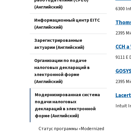
(Английский)
6300 In
Информационный центр EITC
Thoms
(Английский)
2395 Mi
Зарегистрированные
CCH a
актуарии (Английский)
9111 E 
Организации по подаче
налоговых деклараций в
GOSYS
электронной форме
(Английский)
2395 Mi
Модернизированная система
Lacer
подачи налоговых
Intuit 
деклараций в электронной
форме (Английский)
Статус программы «Modernized