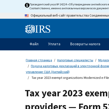
Skip
Президентский указ № 14224 «Об утверждении английского 
to
Соответственно, именно англоязычные версии всех докумен
main
Официальный веб-сайт правительства Соединенны
content
Information
Menu
Файл
Уплата
Возвраты налога
Главное
меню
Главная страница
Налоговые специалисты
Модерн
Подача налоговых деклараций в электронной форме
управление США (Английский)
Tax year 2023 exempt organizations Modernized e-Fil
Tax year 2023 exem
providers — Form 