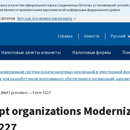
языка в качестве официального языка Соединенных Штатов» устанавливает англи
тов являются правомочными версиями всей информации федерального уровня.
Вот как это можно распознать
х Штатов
Справка
Новости
Русский
Налоговые зачеты и вычеты
Налоговые формы
Пож
изированная система подачи налоговых деклараций в электронной фор
 для разработчиков программного обеспечения и организаций, направ
e (MeF) providers — Form 5227
pt organizations Moderniz
5227