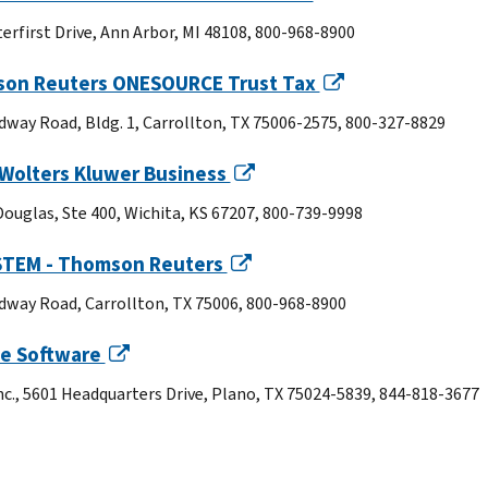
terfirst Drive, Ann Arbor, MI 48108, 800-968-8900
on Reuters ONESOURCE Trust Tax
dway Road, Bldg. 1, Carrollton, TX 75006-2575, 800-327-8829
 Wolters Kluwer Business
Douglas, Ste 400, Wichita, KS 67207, 800-739-9998
TEM - Thomson Reuters
dway Road, Carrollton, TX 75006, 800-968-8900
te Software
Inc., 5601 Headquarters Drive, Plano, TX 75024-5839, 844-818-3677