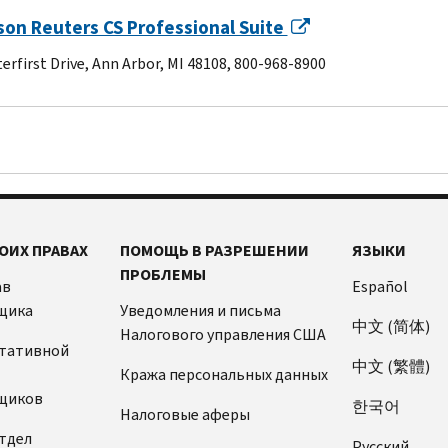
on Reuters CS Professional Suite
terfirst Drive, Ann Arbor, MI 48108, 800-968-8900
ОИХ ПРАВАХ
ПОМОЩЬ В РАЗРЕШЕНИИ
ЯЗЫКИ
ПРОБЛЕМЫ
ав
Español
щика
Уведомления и письма
中文 (简体)
Налогового управления США
ьтативной
中文 (繁體)
Кража персональных данных
щиков
한국어
Налоговые аферы
тдел
Pусский