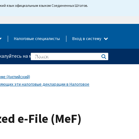
йский язык официальным языком Соединенных Штатов.
Налоговые специалисты
Вход в систему
алуйтесь на мошенничество
ме (Английский)
ляющих эти налоговые декларации в Налоговое
ed e-File (MeF)