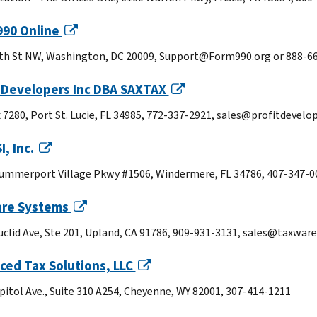
990 Online
th St NW, Washington, DC 20009, Support@Form990.org or 888-6
t Developers Inc DBA SAXTAX
x 7280, Port St. Lucie, FL 34985, 772-337-2921, sales@profitdevel
, Inc.
ummerport Village Pkwy #1506, Windermere, FL 34786, 407-347-0
re Systems
uclid Ave, Ste 201, Upland, CA 91786, 909-931-3131, sales@taxwa
ced Tax Solutions, LLC
pitol Ave., Suite 310 A254, Cheyenne, WY 82001, 307-414-1211