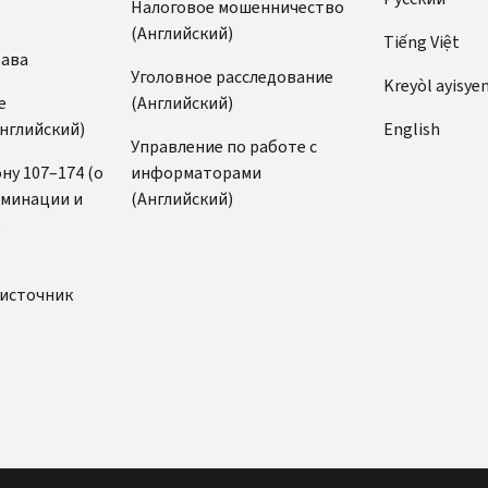
Налоговое мошенничество
(Английский)
Tiếng Việt
рава
Уголовное расследование
Kreyòl ayisye
е
(Английский)
нглийский)
English
Управление по работе с
ну 107–174 (о
информаторами
иминации и
(Английский)
)
источник