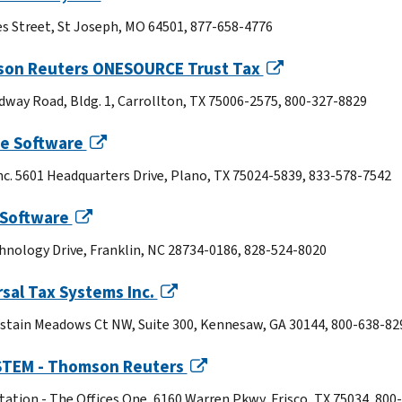
es Street, St Joseph, MO 64501, 877-658-4776
on Reuters ONESOURCE Trust Tax
dway Road, Bldg. 1, Carrollton, TX 75006-2575, 800-327-8829
te Software
Inc. 5601 Headquarters Drive, Plano, TX 75024-5839, 833-578-7542
 Software
hnology Drive, Franklin, NC 28734-0186, 828-524-8020
sal Tax Systems Inc.
stain Meadows Ct NW, Suite 300, Kennesaw, GA 30144, 800-638-82
TEM - Thomson Reuters
Station - The Offices One, 6160 Warren Pkwy, Frisco, TX 75034, 800