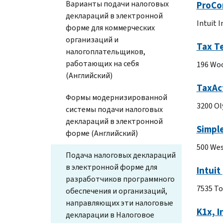
Варианты подачи налоговых
ProCo
деклараций в электронной
Intuit 
форме для коммерческих
организаций и
Tax Te
налогоплательщиков,
работающих на себя
196 Woo
(Английский)
TaxAct
Формы модернизированной
3200 Ol
системы подачи налоговых
деклараций в электронной
Simple
форме (Английский)
500 Wes
Подача налоговых деклараций
в электронной форме для
Intuit
разработчиков программного
7535 To
обеспечения и организаций,
направляющих эти налоговые
K1x, I
декларации в Налоговое