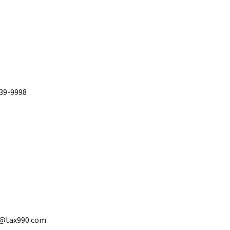
739-9998
rt@tax990.com