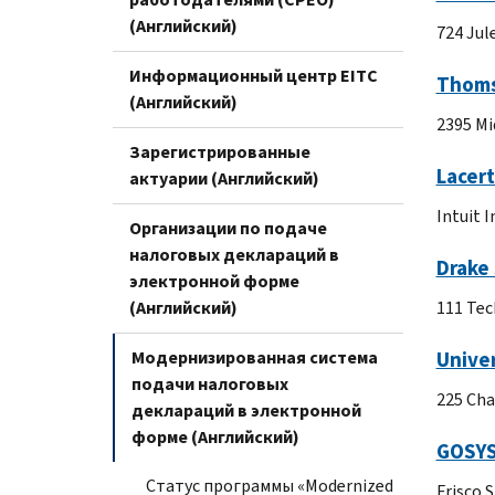
(Английский)
724 Jul
Информационный центр EITC
Thoms
(Английский)
2395 Mi
Зарегистрированные
Lacer
актуарии (Английский)
Intuit 
Организации по подаче
налоговых деклараций в
Drake
электронной форме
(Английский)
111 Tec
Модернизированная система
Univer
подачи налоговых
225 Cha
деклараций в электронной
форме (Английский)
GOSYS
Статус программы «Modernized
Frisco 