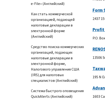
e-File» (Английский)
Form 
Как стать коммерческой
2437 15
организацией, подающей
налоговые декларации в
Profi
электронной форме
(Английский)
P.O. Bo
Средство поиска коммерческих
RENOSI
организаций, подающих
13506 S
налоговые декларации в
электронной форме,
Taxwa
Налогового управления США
(IRS) для налоговых
195 N E
специалистов (Английский)
Advan
Система быстрого оповещения
QuickAlerts (Английский)
1603 Ca