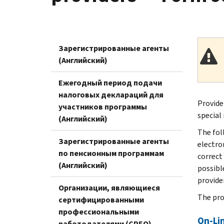
Зарегистрированные агенты
(Английский)
Ежегодный период подачи
налоговых деклараций для
Provide
участников программы
special
(Английский)
The fol
Зарегистрированные агенты
electro
по пенсионным программам
correct
(Английский)
possible
provide
Организации, являющиеся
The prov
сертифицированными
профессиональными
On-Lin
работодателями (CPEO)