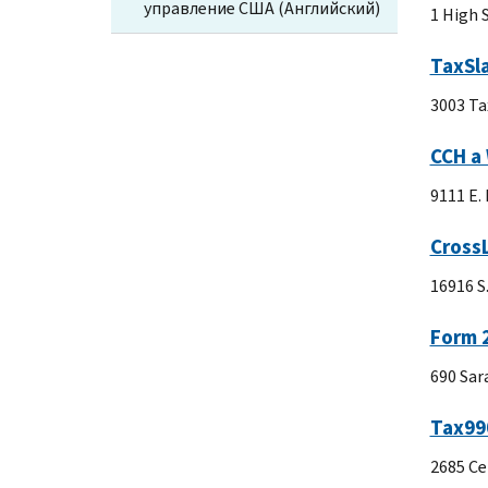
управление США (Английский)
1 High 
TaxSl
3003 Ta
CCH a
9111 E.
CrossL
16916 S
Form 
690 Sar
Tax9
2685 Ce