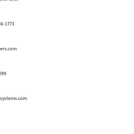
66-1773
opers.com
099
resystems.com