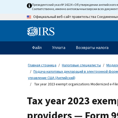
Skip
Президентский указ № 14224 «Об утверждении английского 
to
Соответственно, именно англоязычные версии всех докумен
main
Официальный веб-сайт правительства Соединенны
content
Information
Menu
Файл
Уплата
Возвраты налога
Главное
меню
Главная страница
Налоговые специалисты
Модерн
Подача налоговых деклараций в электронной форме
управление США (Английский)
Tax year 2023 exempt organizations Modernized e-Fil
Tax year 2023 exem
providers — Form 9