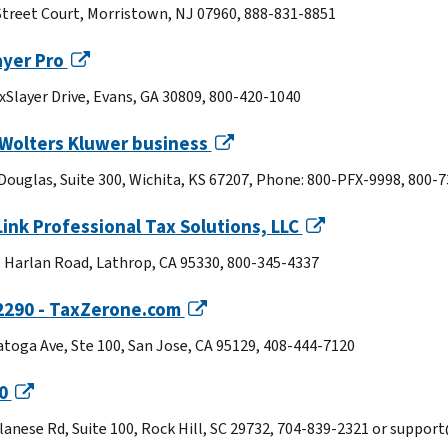
Street Court, Morristown, NJ 07960, 888-831-8851
ayer Pro
xSlayer Drive, Evans, GA 30809, 800-420-1040
 Wolters Kluwer business
 Douglas, Suite 300, Wichita, KS 67207, Phone: 800-PFX-9998, 800-
ink Professional Tax Solutions, LLC
. Harlan Road, Lathrop, CA 95330, 800-345-4337
2290 - TaxZerone.com
atoga Ave, Ste 100, San Jose, CA 95129, 408-444-7120
90
lanese Rd, Suite 100, Rock Hill, SC 29732, 704-839-2321 or suppo