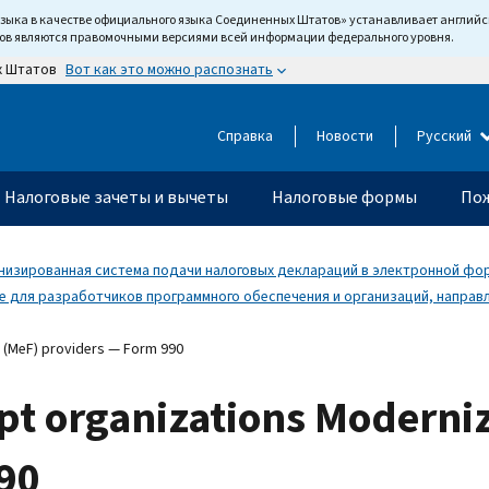
языка в качестве официального языка Соединенных Штатов» устанавливает англи
тов являются правомочными версиями всей информации федерального уровня.
Вот как это можно распознать
х Штатов
Справка
Новости
Русский
Налоговые зачеты и вычеты
Налоговые формы
Пож
изированная система подачи налоговых деклараций в электронной фор
 для разработчиков программного обеспечения и организаций, направ
e (MeF) providers — Form 990
pt organizations Moderniz
90