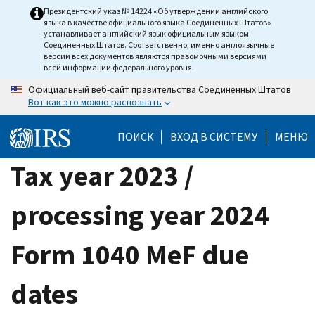
Skip
Президентский указ № 14224 «Об утверждении английского
языка в качестве официального языка Соединенных Штатов»
to
устанавливает английский язык официальным языком
main
Соединенных Штатов. Соответственно, именно англоязычные
версии всех документов являются правомочными версиями
content
всей информации федерального уровня.
Официальный веб-сайт правительства Соединенных Штатов
Вот как это можно распознать
ПОИСК
ВХОД В СИСТЕМУ
МЕНЮ
Tax year 2023 /
processing year 2024
Form 1040 MeF due
dates