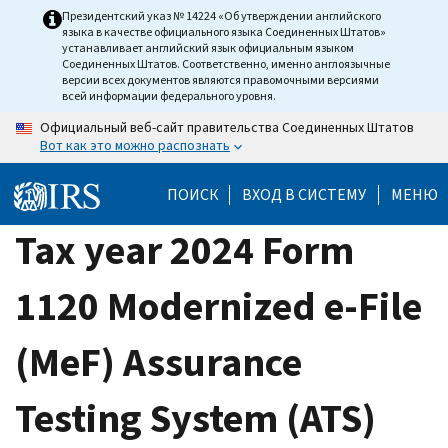
Skip
Президентский указ № 14224 «Об утверждении английского
языка в качестве официального языка Соединенных Штатов»
to
устанавливает английский язык официальным языком
main
Соединенных Штатов. Соответственно, именно англоязычные
версии всех документов являются правомочными версиями
content
всей информации федерального уровня.
Официальный веб-сайт правительства Соединенных Штатов
Вот как это можно распознать
ПОИСК
ВХОД В СИСТЕМУ
МЕНЮ
Tax year 2024 Form
1120 Modernized e-File
(MeF) Assurance
Testing System (ATS)