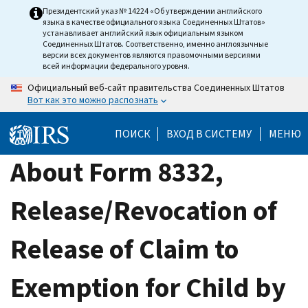
Skip
Президентский указ № 14224 «Об утверждении английского
языка в качестве официального языка Соединенных Штатов»
to
устанавливает английский язык официальным языком
main
Соединенных Штатов. Соответственно, именно англоязычные
версии всех документов являются правомочными версиями
content
всей информации федерального уровня.
Официальный веб-сайт правительства Соединенных Штатов
Вот как это можно распознать
ПОИСК
ВХОД В СИСТЕМУ
МЕНЮ
About Form 8332,
Release/Revocation of
Release of Claim to
Exemption for Child by