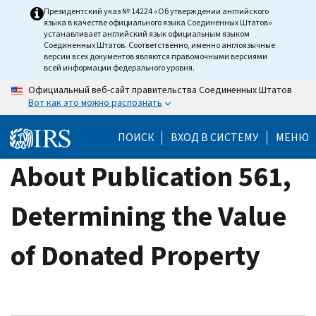
Skip
Президентский указ № 14224 «Об утверждении английского
языка в качестве официального языка Соединенных Штатов»
to
устанавливает английский язык официальным языком
main
Соединенных Штатов. Соответственно, именно англоязычные
версии всех документов являются правомочными версиями
content
всей информации федерального уровня.
Официальный веб-сайт правительства Соединенных Штатов
Вот как это можно распознать
ПОИСК
ВХОД В СИСТЕМУ
МЕНЮ
About Publication 561,
Determining the Value
of Donated Property