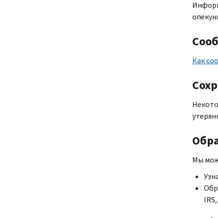
Информ
опекун
Сооб
Как со
Сохр
Некото
утерян
Обра
Мы мож
Узн
Обр
IRS