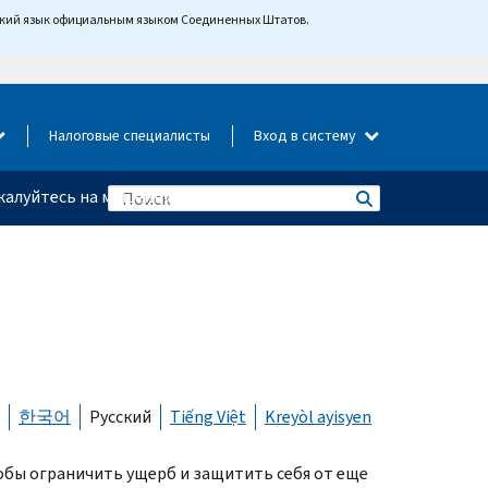
йский язык официальным языком Соединенных Штатов.
Налоговые специалисты
Вход в систему
алуйтесь на мошенничество
한국어
Русский
Tiếng Việt
Kreyòl ayisyen
тобы ограничить ущерб и защитить себя от еще