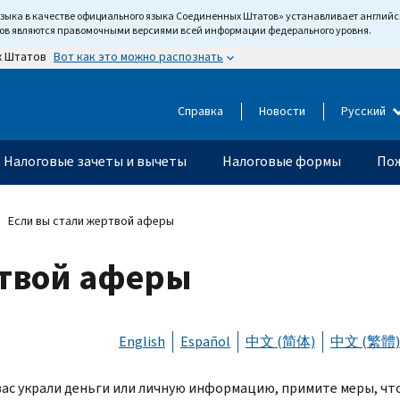
языка в качестве официального языка Соединенных Штатов» устанавливает англи
тов являются правомочными версиями всей информации федерального уровня.
Вот как это можно распознать
х Штатов
Справка
Новости
Русский
Налоговые зачеты и вычеты
Налоговые формы
Пож
Если вы стали жертвой аферы
ртвой аферы
English
Español
中文 (简体)
中文 (繁體)
 вас украли деньги или личную информацию, примите меры, ч