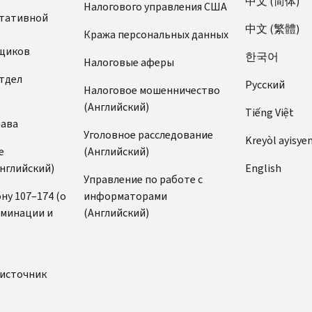
中文 (简体)
Налогового управления США
ьтативной
中文 (繁體)
Кража персональных данных
щиков
한국어
Налоговые аферы
тдел
Pусский
Налоговое мошенничество
(Английский)
Tiếng Việt
рава
Уголовное расследование
Kreyòl ayisye
е
(Английский)
нглийский)
English
Управление по работе с
ну 107–174 (о
информаторами
иминации и
(Английский)
)
источник