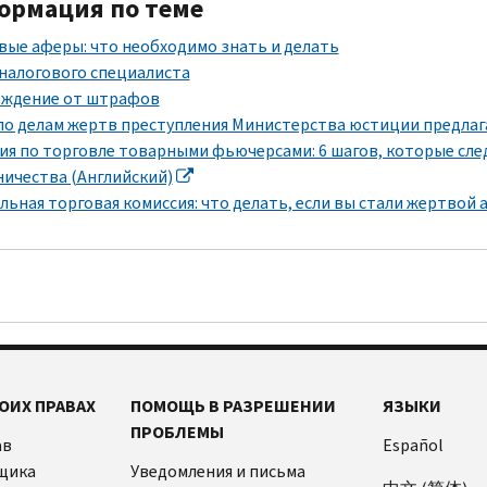
рмация по теме
вые аферы: что необходимо знать и делать
налогового специалиста
ждение от штрафов
по делам жертв преступления Министерства юстиции предлаг
ия по торговле товарными фьючерсами: 6 шагов, которые сле
ичества (Английский)
льная торговая комиссия: что делать, если вы стали жертвой 
ОИХ ПРАВАХ
ПОМОЩЬ В РАЗРЕШЕНИИ
ЯЗЫКИ
ПРОБЛЕМЫ
ав
Español
щика
Уведомления и письма