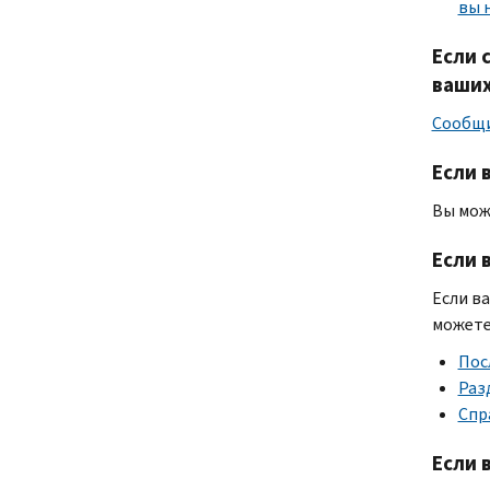
вы 
Если 
ваши
Сообщи
Если 
Вы мо
Если 
Если в
можете
Пос
Раз
Спр
Если 