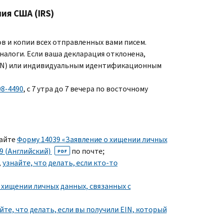
ия США (
IRS
)
ов и копии всех отправленных вами писем.
алоги. Если ваша декларация отклонена,
SN
) или индивидуальным идентификационным
08-4490
, с 7 утра до 7 вечера по восточному
дайте
Форму 14039 «Заявление о хищении личных
9 (Английский)
по почте;
PDF
,
узнайте, что делать, если кто-то
хищении личных данных, связанных с
йте, что делать, если вы получили
EIN,
который