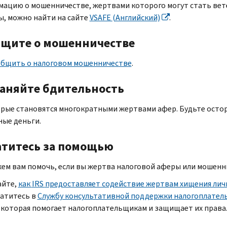
ацию о мошенничестве, жертвами которого могут стать вете
ы, можно найти на сайте
VSAFE
(Английский)
.
щите о мошенничестве
общить о налоговом мошенничестве
.
аняйте бдительность
рые становятся многократными жертвами афер. Будьте остор
ные деньги.
титесь за помощью
ем вам помочь, если вы жертва налоговой аферы или мошенн
айте,
как
IRS
предоставляет содействие жертвам хищения лич
атитесь в
Службу консультативной поддержки налогоплате
,
которая помогает налогоплательщикам и защищает их права