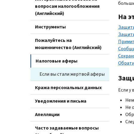
больши
вопросам налогообложения
(Английский)
На э
Инструменты
Защити
Защити
Пожалуйтесь на
Примит
мошенничество (Английский)
Сообщи
Сохран
Налоговые аферы
Обрати
Если вы стали жертвой аферы
Защи
Кража персональных данных
Если у 
Нем
Уведомления и письма
Не 
Апелляции
Обр
Сле
Часто задаваемые вопросы