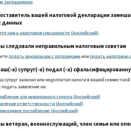
не запрашивали
.
составитель вашей налоговой декларации замеша
х данных
те нам о налоговом специалисте (Английский)
.
вы следовали неправильным налоговым советам
жете
подать декларацию с поправками
или
подать налоговую 
ваш(-а) супруг(-а) подал (-а) сфальсифицирован
аш супруг занизил или недоплатил налоги в вашей совместной
 подать заявление на:
лабление для невиновного супруга (Английский)
деление ответственности (Английский)
аведливое послабление (Английский)
вы ветеран, военнослужащий, член семьи или опе