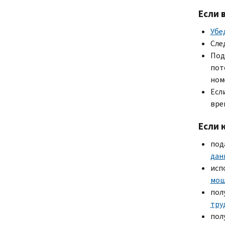
Если 
Убе
Сле
Под
пот
ном
Есл
вре
Если 
под
дан
исп
мош
пол
тру
пол