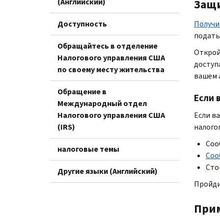
(Английский)
Защ
Доступность
Получи
подать
Обращайтесь в отделение
Откро
Налогового управления США
доступа
по своему месту жительства
вашем 
Обращение в
Если 
Международный отдел
Налогового управления США
Если в
(IRS)
налого
Соо
налоговые темы
Соо
Сто
Другие языки (Английский)
Пройди
Прим