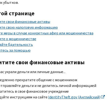
х убытков.
той странице
те свои финансовые активы
те свою налоговую информацию
е меры в случае конкретных афер или мошенничества
те о мошенничестве
яйте бдительность
тесь за помощью
тите свои финансовые активы
вас украли деньги или личные данные...
едленно прекратите общение с мошенником
отправляйте деньги и не делитесь личной информацией
атитесь в свое финансовое учреждение
дуйте инструкциям на сайте
IdentityTheft.gov
(Английский)