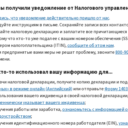
вы получили уведомление от Налогового управлен
дись, что уведомление действительно пришло от нас
.
дуйте инструкциям в письме. Сохраняйте записи всех контакт
айте налоговую декларацию и заплатите все причитающиеся н
ому что кто-то уже подал ее с вашим номером обеспечения (
S
ером налогоплательщика (
ITIN
),
сообщите об этом нам
.
и предпринятые вами меры не решат проблему, звоните
800-9
мени.
кто-то использовал вашу информацию для...
ачи налоговой декларации, получите копию декларации и по
ных» в режиме онлайн (Английский)
или отправьте
Форму 1403
ользования вашего иждивенца в своей налоговой декларации
еннически указывает вашего иждивенца
;
учения работы или заработка,
ознакомьтесь с информацией о 
доустройством
;
учения идентификационного номера работодателя (
EIN
),
узна