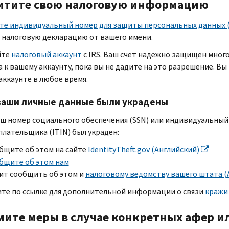
итите свою налоговую информацию
те индивидуальный номер для защиты персональных данных 
 налоговую декларацию от вашего имени.
йте
налоговый аккаунт
с
IRS.
Ваш счет надежно защищен мног
 к вашему аккаунту, пока вы не дадите на это разрешение. В
аккаунте в любое время.
ваши личные данные были украдены
аш номер социального обеспечения (
SSN
) или индивидуальны
плательщика (
ITIN
) был украден:
бщите об этом на сайте
IdentityTheft.gov
(Английский)
бщите об этом нам
ит сообщить об этом и
налоговому ведомству вашего штата (
те по ссылке для дополнительной информации о связи
кражи 
ите меры в случае конкретных афер и