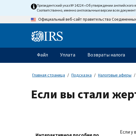
Skip
Президентский указ № 14224 «Об утверждении английского 
to
Соответственно, именно англоязычные версии всех докумен
main
Официальный веб-сайт правительства Соединенны
content
Information
Menu
Файл
Уплата
Возвраты налога
Главное
меню
Главная страница
Подсказка
Налоговые аферы
Если вы стали же
Если у
Интерактивное пособие по