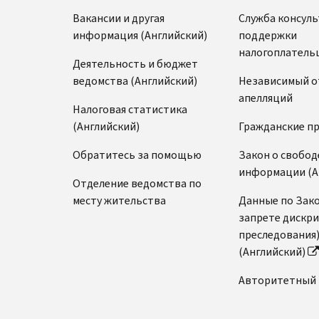
Вакансии и другая
Служба консул
информация (Английский)
поддержки
налогоплатель
Деятельность и бюджет
ведомства (Английский)
Независимый о
апелляций
Налоговая статистика
(Английский)
Гражданские п
Обратитесь за помощью
Закон о свобод
информации (А
Отделение ведомства по
месту жительства
Данные по Зако
запрете дискр
преследования
(Английский)
Авторитетный 