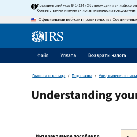
Skip
Президентский указ № 14224 «Об утверждении английского 
to
Соответственно, именно англоязычные версии всех докумен
main
Официальный веб-сайт правительства Соединенны
content
Information
Menu
Файл
Уплата
Возвраты налога
Главное
меню
Главная страница
Подсказка
Уведомления и пись
Understanding your
Интерактивное пособие по