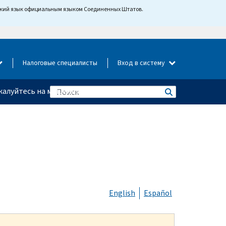
йский язык официальным языком Соединенных Штатов.
Налоговые специалисты
Вход в систему
алуйтесь на мошенничество
English
Español