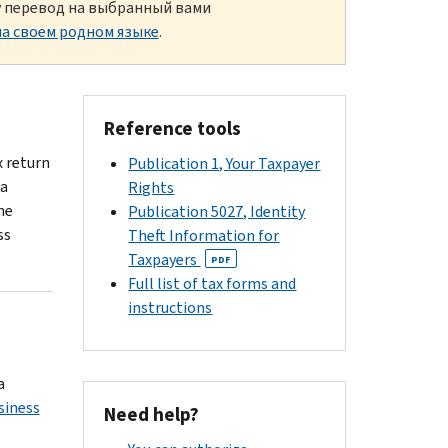
ку перевод на выбранный вами
а своем родном языке
.
Reference tools
 return
Publication 1, Your Taxpayer
 a
Rights
he
Publication 5027, Identity
ss
Theft Information for
Taxpayers
PDF
Full list of tax forms and
instructions
a
siness
Need help?