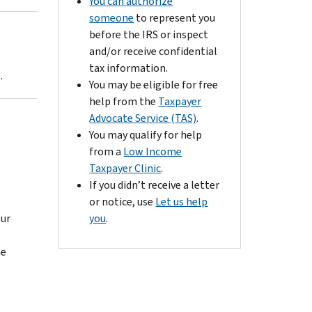
You can authorize
someone
to represent you
before the IRS or inspect
and/or receive confidential
tax information.
.
You may be eligible for free
help from the
Taxpayer
Advocate Service (TAS)
.
You may qualify for help
from a
Low Income
Taxpayer Clinic
.
If you didn’t receive a letter
or notice, use
Let us help
our
you
.
he