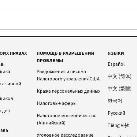
ОИХ ПРАВАХ
ПОМОЩЬ В РАЗРЕШЕНИИ
ЯЗЫКИ
ПРОБЛЕМЫ
ав
Español
щика
Уведомления и письма
中文 (简体)
Налогового управления США
ьтативной
中文 (繁體)
Кража персональных данных
щиков
한국어
Налоговые аферы
тдел
Pусский
Налоговое мошенничество
(Английский)
Tiếng Việt
рава
Уголовное расследование