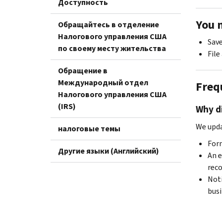
Доступность
You 
Обращайтесь в отделение
Налогового управления США
Save
по своему месту жительства
File
Обращение в
Международный отдел
Freq
Налогового управления США
(IRS)
Why d
We upda
налоговые темы
For
Другие языки (Английский)
An e
reco
Noti
busi