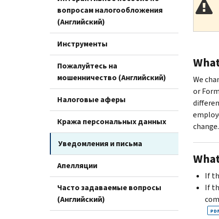
вопросам налогообложения
(Английский)
Инструменты
What 
Пожалуйтесь на
мошенничество (Английский)
We chan
or Form
Налоговые аферы
differe
employe
Кража персональных данных
change.
Уведомления и письма
What
Апелляции
If t
Часто задаваемые вопросы
If t
(Английский)
com
PD