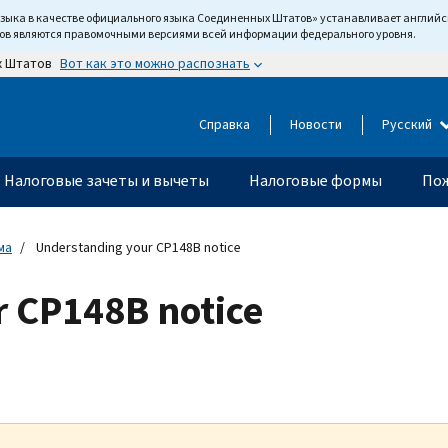
языка в качестве официального языка Соединенных Штатов» устанавливает англи
тов являются правомочными версиями всей информации федерального уровня.
Вот как это можно распознать
х Штатов
Справка
Новости
Русский
Налоговые зачеты и вычеты
Налоговые формы
Пож
ма
Understanding your CP148B notice
 CP148B notice