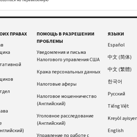
ОИХ ПРАВАХ
ПОМОЩЬ В РАЗРЕШЕНИИ
ЯЗЫКИ
ПРОБЛЕМЫ
ав
Español
щика
Уведомления и письма
中文 (简体)
Налогового управления США
ьтативной
中文 (繁體)
Кража персональных данных
щиков
한국어
Налоговые аферы
тдел
Pусский
Налоговое мошенничество
(Английский)
Tiếng Việt
рава
Уголовное расследование
Kreyòl ayisye
е
(Английский)
нглийский)
English
Управление по работе с