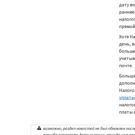
дату в
ранние
налого
прямой
Хотя Н
день, 
больше
учитыв
почте.
Больши
дополн
Налого
уплаты
налого
платы 
возможно, раздел новостей не был обновлен посл
просьба проверять дату выпуска, прежде чем по