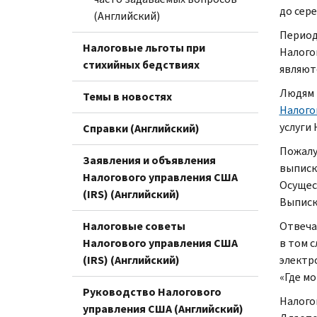
до сере
(Английский)
Период
Налоговые льготы при
Налого
стихийных бедствиях
являют
Людям 
Темы в новостях
Налого
услуги
Справки (Английский)
Пожалу
Заявления и объявления
выписк
Налогового управления США
Осущес
(IRS) (Английский)
Выписк
Налоговые советы
Отвеча
Налогового управления США
в том 
(IRS) (Английский)
электр
«Где м
Руководство Налогового
Налого
управления США (Английский)