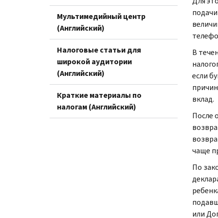
Для эт
подачи 
Мультимедийный центр
величи
(Английский)
телеф
Налоговые статьи для
В тече
широкой аудитории
налого
(Английский)
если б
причин
Краткие материалы по
вклад.
налогам (Английский)
После 
возвра
возврат
чаще п
По зак
деклар
ребенк
подавш
или До