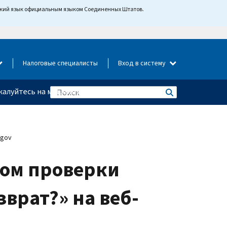
йский язык официальным языком Соединенных Штатов.
Налоговые специалисты
Вход в систему
алуйтесь на мошенничество
.gov
бом проверки
зврат?» на веб-