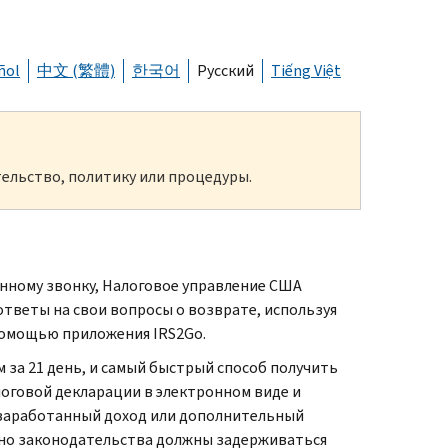
ñol
中文 (繁體)
한국어
Русский
Tiếng Việt
ельство, политику или процедуры.
ному звонку, Налоговое управление США
тветы на свои вопросы о возврате, используя
с помощью приложения IRS2Go.
 за 21 день, и самый быстрый способ получить
логовой декларации в электронном виде и
 заработанный доход или дополнительный
асно законодательства должны задерживаться