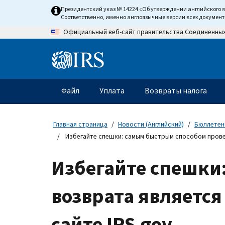
Skip
Президентский указ № 14224 «Об утверждении английского 
to
Соответственно, именно англоязычные версии всех докумен
main
Официальный веб-сайт правительства Соединенны
content
Information
Menu
Файл
Уплата
Возвраты налога
Главное
меню
Главная страница
Новости (Английский)
Бюллетени
Избегайте спешки: самым быстрым способом провер
Избегайте спешки
возврата является
сайте IRS.gov