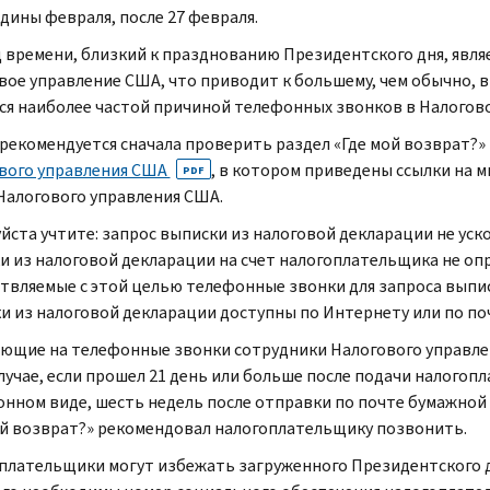
дины февраля, после 27 февраля.
 времени, близкий к празднованию Президентского дня, явл
вое управление США, что приводит к большему, чем обычно, 
ся наиболее частой причиной телефонных звонков в Налогов
рекомендуется сначала проверить раздел «Где мой возврат?
вого управления США
, в котором приведены ссылки на 
PDF
 Налогового управления США.
йста учтите: запрос выписки из налоговой декларации не уск
и из налоговой декларации на счет налогоплательщика не опр
твляемые с этой целью телефонные звонки для запроса выпис
и из налоговой декларации доступны по Интернету или по п
ющие на телефонные звонки сотрудники Налогового управлен
случае, если прошел 21 день или больше после подачи налого
онном виде, шесть недель после отправки по почте бумажной
ой возврат?» рекомендовал налогоплательщику позвонить.
плательщики могут избежать загруженного Президентского дн