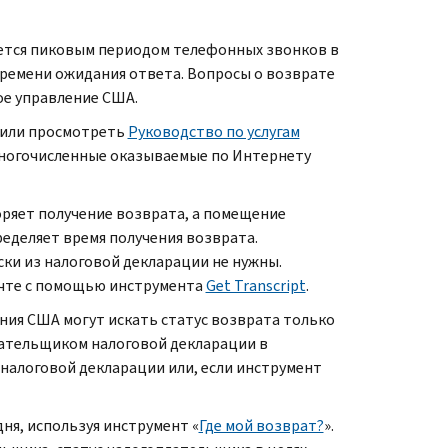
яется пиковым периодом телефонных звонков в
времени ожидания ответа. Вопросы о возврате
ое управление США.
» или просмотреть
Руководство по услугам
многочисленные оказываемые по Интернету
оряет получение возврата, а помещение
еделяет время получения возврата.
ки из налоговой декларации не нужны.
очте с помощью инструмента
Get Transcript
.
ия США могут искать статус возврата только
плательщиком налоговой декларации в
 налоговой декларации или, если инструмент
я, используя инструмент «
Где мой возврат?
».