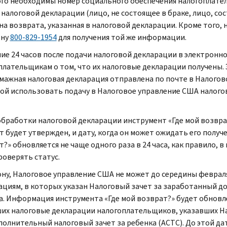
ого необходимы номер социального обеспечения налогоплател
налоговой декларации (лицо, не состоящее в браке, лицо, со
на возврата, указанная в налоговой декларации. Кроме того,
ону
800-829-1954
для получения той же информации.
ние 24 часов после подачи налоговой декларации в электрон
плательщикам о том, что их налоговые декларации получены. 
умажная налоговая декларация отправлена по почте в Налогов
ой использовать подачу в Налоговое управление США налого
обработки налоговой декларации инструмент «Где мой возвра
т будет утвержден, и дату, когда он может ожидать его полу
?» обновляется не чаще одного раза в 24 часа, как правило, 
роверять статус.
ону, Налоговое управление США не может до середины февра
ациям, в которых указан Налоговый зачет за заработанный д
а. Информация инструмента «Где мой возврат?» будет обновл
их налоговые декларации налогоплательщиков, указавших На
полнительный налоговый зачет за ребенка (ACTC). До этой да