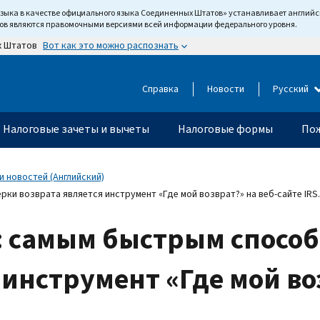
языка в качестве официального языка Соединенных Штатов» устанавливает англи
тов являются правомочными версиями всей информации федерального уровня.
Вот как это можно распознать
х Штатов
Справка
Новости
Русский
Налоговые зачеты и вычеты
Налоговые формы
Пож
 новостей (Английский)
ки возврата является инструмент «Где мой возврат?» на веб-сайте IRS
: самым быстрым спосо
 инструмент «Где мой во