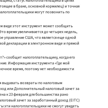
ьщика, статус налогоплательщика в целях
стоящее в браке, основной кормилец) и точная
 налогоплательщики могут позвонить по
ном виде этот инструмент может сообщить
Это время увеличивается до четырех недель,
ое управление США, что является еще одной
вой декларации в электронном виде и прямой
т?» сообщит налогоплательщику, когда его
чение. Информация инструмента «Где мой
в ночное время, поэтому нет необходимости
ля выдавать возвраты по налоговым
оход или Дополнительный налоговый зачет за
ена к 23 февраля для большинства рано
логовый зачет за заработанный доход (EITC)
ты эти налогоплательщики не смогут увидеть