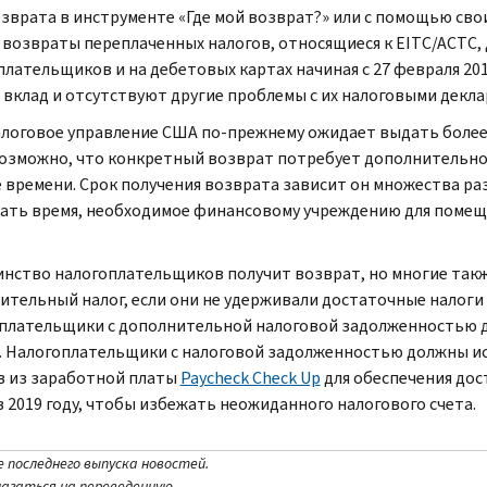
озврата в инструменте «Где мой возврат?» или с помощью сво
 возвраты переплаченных налогов, относящиеся к EITC/ACTC,
плательщиков и на дебетовых картах начиная с 27 февраля 20
 вклад и отсутствуют другие проблемы с их налоговыми декла
алоговое управление США по-прежнему ожидает выдать более, 
возможно, что конкретный возврат потребует дополнительно
 времени. Срок получения возврата зависит он множества ра
ать время, необходимое финансовому учреждению для помещен
нство налогоплательщиков получит возврат, но многие так
ительный налог, если они не удерживали достаточные налоги и
плательщики с дополнительной налоговой задолженностью
. Налогоплательщики с налоговой задолженностью должны и
в из заработной платы
Paycheck Check Up
для обеспечения дос
в 2019 году, чтобы избежать неожиданного налогового счета.
е последнего выпуска новостей.
лагаться на переведенную