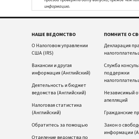
информацию.
НАШЕ ВЕДОМСТВО
ПОМНИТЕ О СВ
О Налоговом управлении
Декларация пр
США (IRS)
налогоплатель
Вакансии и другая
Служба консул
информация (Английский)
поддержки
налогоплатель
Деятельность и бюджет
ведомства (Английский)
Независимый о
апелляций
Налоговая статистика
(Английский)
Гражданские п
Обратитесь за помощью
Закон о свобод
информации (А
Отделение ведомства по