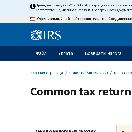
Skip
Президентский указ № 14224 «Об утверждении английского 
to
Соответственно, именно англоязычные версии всех докумен
main
Официальный веб-сайт правительства Соединенны
content
Information
Menu
Файл
Уплата
Возвраты налога
Главное
меню
Главная страница
Новости (Английский)
Налоговые
Common tax return 
Закон о налоговых льготах