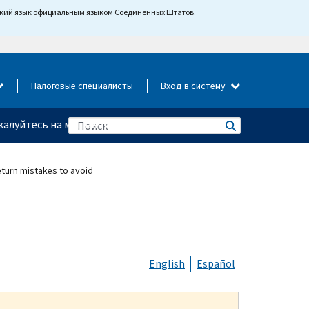
йский язык официальным языком Соединенных Штатов.
Налоговые специалисты
Вход в систему
алуйтесь на мошенничество
urn mistakes to avoid
English
Español