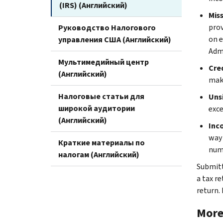
(IRS) (Английский)
Mis
prov
Руководство Налогового
on e
управления США (Английский)
Adm
Мультимедийный центр
Cre
(Английский)
make
Налоговые статьи для
Uns
широкой аудитории
exce
(Английский)
Inc
way 
Краткие материалы по
numb
налогам (Английский)
Submitt
a tax re
return.
More