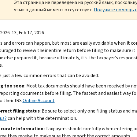
Эта страница не переведена на русский язык, посколь
язык в данный момент отсутствует.
Получите помощь н
 2026-13, Feb.17, 2026
s and errors can happen, but most are easily avoidable when it co
uraged to review their entire return before filing to make sure it 
 else prepared it, because ultimately, it’s the taxpayer’s responsi
e.
e just a few common errors that can be avoided:
ng too soon
: Most tax documents should have been received by now
reporting documents before filing. The fastest and easiest way for
o their IRS
Online Account
.
rrect filing status
: Be sure to select only one filing status and ma
us?
can help with the determination.
ccurate information:
Taxpayers should carefully when entering an
me they receive to make sure they report the correct amounts.