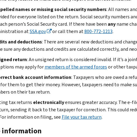
spelled names or missing social security numbers
: All names an
ided for everyone listed on the return. Social security numbers a
ach person’s Social Security card. If there have been
any
name chang
inistration at
SSA.gov
or call them at
800-772-1213
.
dits and deductions
: There are several new deductions and change
 sure any deductions and credits are calculated correctly, and ne
igned return
: An unsigned return is considered invalid. If it’s a j
ptions may apply for
members of the armed forces
or other taxp
orrect bank account information
: Taxpayers who are owed a refu
for them to get their money. However, taxpayers need to make su
ers on their tax return.
ing tax returns
electronically
ensures greater accuracy. The e-fi
turn, sending it back to the taxpayer for correction. This could red
 For information on filing, see
File your tax return
.
 information