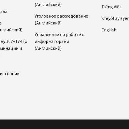
(Английский)
Tiếng Việt
рава
Уголовное расследование
Kreyòl ayisye
е
(Английский)
нглийский)
English
Управление по работе с
ну 107–174 (о
информаторами
иминации и
(Английский)
)
источник