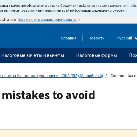
языка в качестве официального языка Соединенных Штатов» устанавливает англи
тов являются правомочными версиями всей информации федерального уровня.
Вот как это можно распознать
х Штатов
Справка
Новости
Русский
Налоговые зачеты и вычеты
Налоговые формы
Пож
 советы Налогового управления США (IRS) (Английский)
Common tax ret
mistakes to avoid