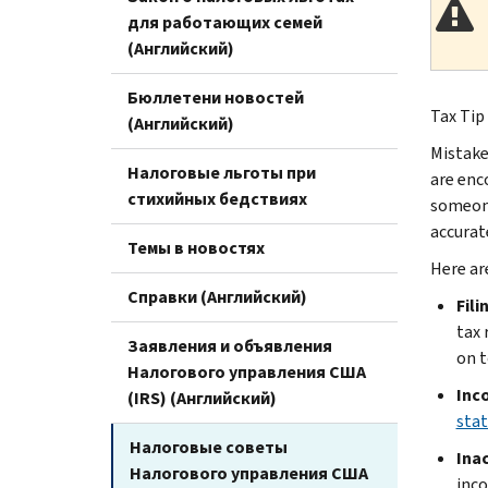
для работающих семей
(Английский)
Бюллетени новостей
Tax Tip
(Английский)
Mistake
Налоговые льготы при
are enco
стихийных бедствиях
someone
accurat
Темы в новостях
Here ar
Справки (Английский)
Fili
tax 
Заявления и объявления
on t
Налогового управления США
Inco
(IRS) (Английский)
stat
Налоговые советы
Ina
Налогового управления США
inco